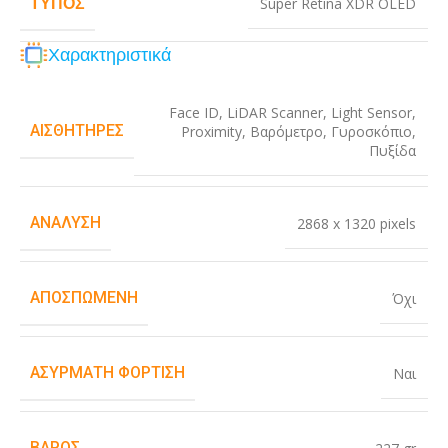
ΤΎΠΟΣ
Super Retina XDR OLED
Χαρακτηριστικά
Face ID
,
LiDAR Scanner
,
Light Sensor
,
ΑΙΣΘΗΤΉΡΕΣ
Proximity
,
Βαρόμετρο
,
Γυροσκόπιο
,
Πυξίδα
ΑΝΆΛΥΣΗ
2868 x 1320 pixels
ΑΠΟΣΠΏΜΕΝΗ
Όχι
ΑΣΎΡΜΑΤΗ ΦΌΡΤΙΣΗ
Ναι
ΒΆΡΟΣ