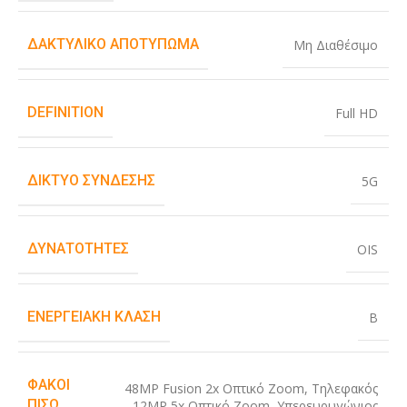
ΔΑΚΤΥΛΙΚΌ ΑΠΟΤΎΠΩΜΑ
Μη Διαθέσιμο
DEFINITION
Full HD
ΔΊΚΤΥΟ ΣΎΝΔΕΣΗΣ
5G
ΔΥΝΑΤΌΤΗΤΕΣ
OIS
ΕΝΕΡΓΕΙΑΚΉ ΚΛΆΣΗ
B
ΦΑΚΟΊ
48MP Fusion 2x Οπτικό Zoom
,
Τηλεφακός
ΠΊΣΩ
12MP 5x Οπτικό Zoom
,
Υπερευρυγώνιος