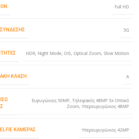
ION
Full HD
 ΣΎΝΔΕΣΗΣ
5G
ΤΗΤΕΣ
HDR
,
Night Mode
,
OIS
,
Optical Zoom
,
Slow Motion
ΙΑΚΉ ΚΛΆΣΗ
A
ΊΣΩ
Ευρυγώνιος 50MP
,
Τηλεφακός 48MP 5x Οπτικό
Zoom
,
Υπερευρυγώνιος 48MP
Σ
SELFIE ΚΆΜΕΡΑΣ
Υπερευρυγώνιος 42MP