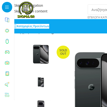
Skip to navigation
Skip to main content
ΕΠΙΛΟΓΉ ΚΑΤ
Κατηγορίες Προϊόντων
Αρχική
»
Shop
»
Google Pixel 10 Pro 5G 16/512GB Ob
SOLD
OUT