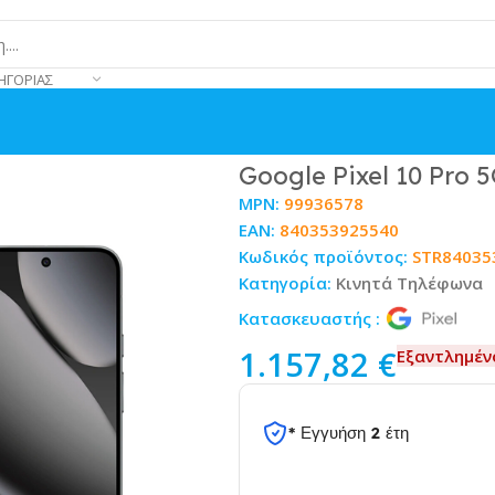
ΗΓΟΡΊΑΣ
sidian
Google Pixel 10 Pro 
MPN:
99936578
EAN:
840353925540
Κωδικός προϊόντος:
STR84035
Κατηγορία:
Κινητά Τηλέφωνα
Κατασκευαστής :
1.157,82
€
Εξαντλημέν
* Εγγυήση 2 έτη