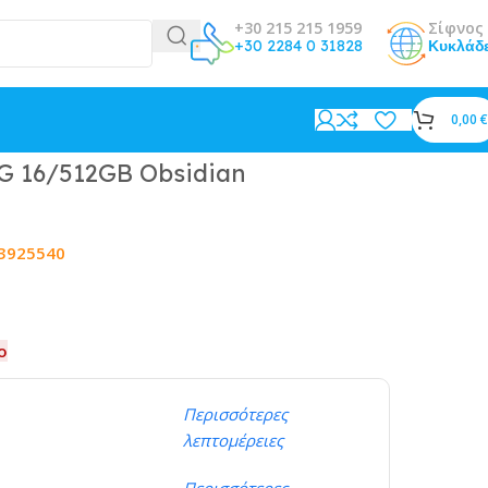
+30 215 215 1959
Σίφνος 
+30 2284 0 31828
Κυκλάδ
0,00
€
5G 16/512GB Obsidian
3925540
ο
Περισσότερες
λεπτομέρειες