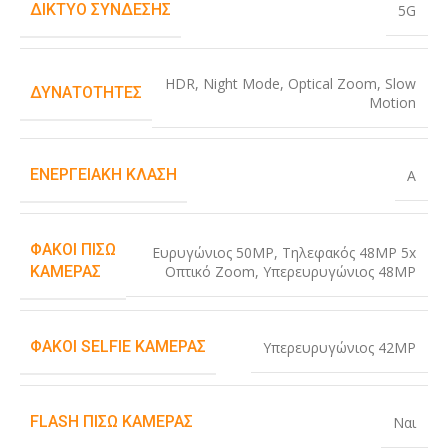
ΔΊΚΤΥΟ ΣΎΝΔΕΣΗΣ
5G
HDR
,
Night Mode
,
Optical Zoom
,
Slow
ΔΥΝΑΤΌΤΗΤΕΣ
Motion
ΕΝΕΡΓΕΙΑΚΉ ΚΛΆΣΗ
A
ΦΑΚΟΊ ΠΊΣΩ
Ευρυγώνιος 50MP
,
Τηλεφακός 48MP 5x
Οπτικό Zoom
,
Υπερευρυγώνιος 48MP
ΚΆΜΕΡΑΣ
ΦΑΚΟΊ SELFIE ΚΆΜΕΡΑΣ
Υπερευρυγώνιος 42MP
FLASH ΠΊΣΩ ΚΆΜΕΡΑΣ
Ναι