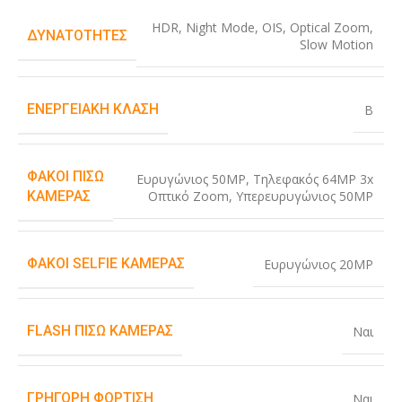
HDR
,
Night Mode
,
OIS
,
Optical Zoom
,
ΔΥΝΑΤΌΤΗΤΕΣ
Slow Motion
ΕΝΕΡΓΕΙΑΚΉ ΚΛΆΣΗ
B
ΦΑΚΟΊ ΠΊΣΩ
Ευρυγώνιος 50MP
,
Τηλεφακός 64MP 3x
Οπτικό Zoom
,
Υπερευρυγώνιος 50MP
ΚΆΜΕΡΑΣ
ΦΑΚΟΊ SELFIE ΚΆΜΕΡΑΣ
Ευρυγώνιος 20MP
FLASH ΠΊΣΩ ΚΆΜΕΡΑΣ
Ναι
ΓΡΉΓΟΡΗ ΦΌΡΤΙΣΗ
Ναι