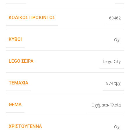
ΚΩΔΙΚΌΣ ΠΡΟΪΌΝΤΟΣ
60462
ΚΎΒΟΙ
Όχι
LEGO ΣΕΙΡΆ
Lego City
ΤΕΜΆΧΙΑ
874 τμχ
ΘΈΜΑ
Οχήματα-Πλοία
ΧΡΙΣΤΟΎΓΕΝΝΑ
Όχι