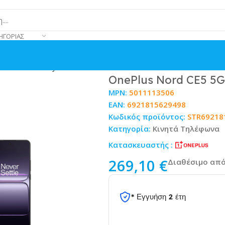
ΗΓΟΡΊΑΣ
B Black Infinity
OnePlus Nord CE5 5G 
MPN:
5011113506
EAN:
6921815629498
Κωδικός προϊόντος:
STR69218
Κατηγορία:
Κινητά Τηλέφωνα
Κατασκευαστής :
269,10
€
Διαθέσιμο από
* Εγγυήση 2 έτη