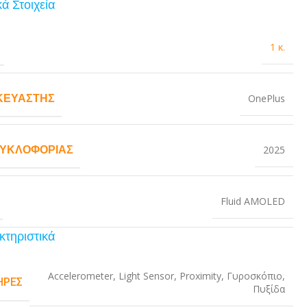
ά Στοιχεία
1 κ.
ΚΕΥΑΣΤΉΣ
OnePlus
ΚΥΚΛΟΦΟΡΊΑΣ
2025
Fluid AMOLED
κτηριστικά
Accelerometer
,
Light Sensor
,
Proximity
,
Γυροσκόπιο
,
ΉΡΕΣ
Πυξίδα