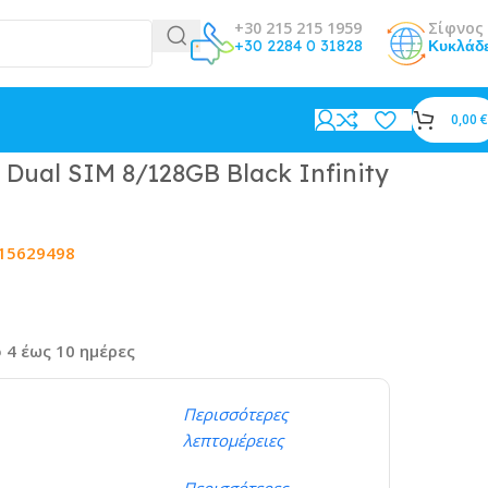
+30 215 215 1959
Σίφνος 
+30 2284 0 31828
Κυκλάδ
0,00
€
Dual SIM 8/128GB Black Infinity
15629498
 4 έως 10 ημέρες
Περισσότερες
λεπτομέρειες