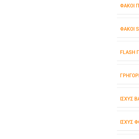
ΦΑΚΟΊ 
ΦΑΚΟΊ 
FLASH 
ΓΡΉΓΟΡ
ΙΣΧΎΣ 
ΙΣΧΎΣ Φ