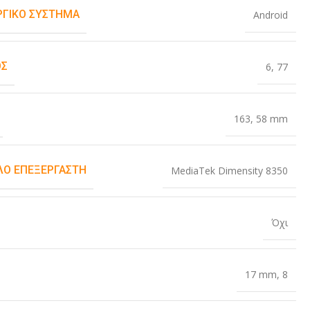
ΡΓΙΚΌ ΣΎΣΤΗΜΑ
Android
ΟΣ
6
,
77
163
,
58 mm
Ο ΕΠΕΞΕΡΓΑΣΤΉ
MediaTek Dimensity 8350
Όχι
17 mm
,
8