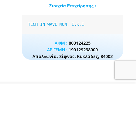
Στοιχεία Επιχείρησης :
TECH IN WAVE MON. I.K.E.
ΑΦΜ :
803124225
ΑΡ.ΓΕΜΗ :
190129238000
Απολλωνία, Σίφνος, Κυκλάδες, 84003
ν ιστότοπο, συμφωνείτε
ΠΕΡΙΣΣΌΤΕΡΑ..
Εντάξει!