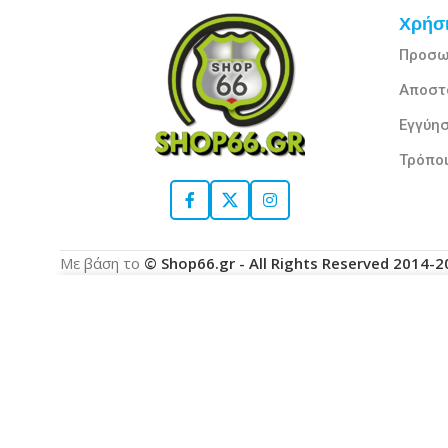
Χρήσι
Προσω
Αποστ
Εγγύησ
Τρόπο
Με βάση το
© Shop66.gr - All Rights Reserved 2014-
Χρησιμοποιούμε cookies για να βελτιώσουμε την ε
με τη χρήση των cookies.