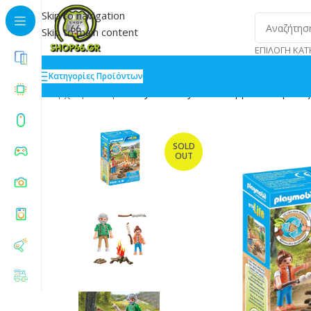
Skip to navigation
Skip to main content
ΕΠΙΛΟΓΉ ΚΑΤ
Κατηγορίες Προϊόντων
Αρχική
»
Shop
»
Playmobil MyLife Μπάρμπεκιου με Ζα
SOLD
OUT