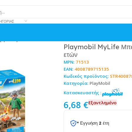
ΗΓΟΡΊΑΣ
χαρωτά για 4-10 ετών
Playmobil MyLife Μπά
ετών
MPN:
71513
EAN:
4008789715135
Κωδικός προϊόντος:
STR40087
Κατηγορία:
PlayMobil
Κατασκευαστής :
6,68
€
Εξαντλημένο
* Εγγυήση 2 έτη