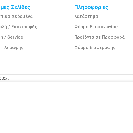
μες Σελίδες
Πληροφορίες
πικά Δεδομένα
Κατάστημα
ολή / Επιστροφές
Φόρμα Επικοινωνίας
η / Service
Προϊόντα σε Προσφορά
ι Πληρωμής
Φόρμα Επιστροφής
2025
.
μπειρία σας στον ιστότοπό μας. Με την περιήγηση σε αυτόν το