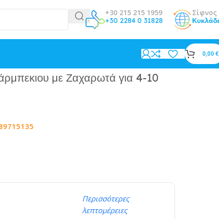
+30 215 215 1959
Σίφνος 
+30 2284 0 31828
Κυκλάδ
0,00
€
ρμπεκιου με Ζαχαρωτά για 4-10
89715135
Περισσότερες
λεπτομέρειες