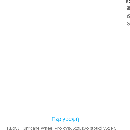
Κ
Περιγραφή
Τιμόνι Hurricane Wheel Pro σχεδιασμένο ειδικά για PC,