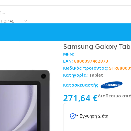
ΗΓΟΡΊΑΣ
28GB Graphite
Samsung Galaxy Tab 
MPN:
EAN:
8806097462873
Κωδικός προϊόντος:
STR88060
Κατηγορία:
Tablet
Κατασκευαστής :
271,64
€
Διαθέσιμο από
* Εγγυήση 2 έτη