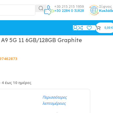
+30 215 215 1959
Σίφνος 
+30 2284 0 31828
Κυκλάδ
0,00
€
A9 5G 11 6GB/128GB Graphite
97462873
 4 έως 10 ημέρες
Περισσότερες
λεπτομέρειες