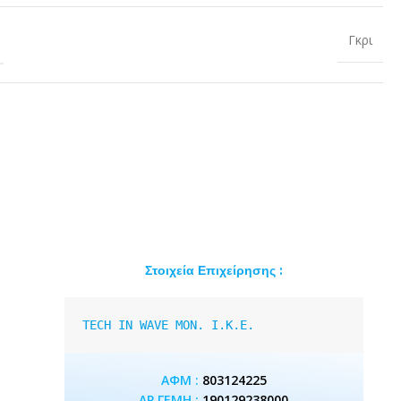
Γκρι
Στοιχεία Επιχείρησης :
TECH IN WAVE MON. I.K.E.
ΑΦΜ :
803124225
ΑΡ.ΓΕΜΗ :
190129238000