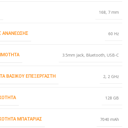
Σ
168
,
7 mm
 ΑΝΑΝΈΩΣΗΣ
60 Hz
ΙΜΌΤΗΤΑ
3.5mm Jack
,
Bluetooth
,
USB-C
ΤΑ ΒΑΣΙΚΟΎ ΕΠΕΞΕΡΓΑΣΤΉ
2
,
2 GHz
ΚΌΤΗΤΑ
128 GB
ΚΌΤΗΤΑ ΜΠΑΤΑΡΊΑΣ
7040 mAh