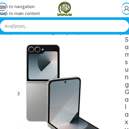
Skip to navigation
Skip to main content
Αρχική
»
Shop
»
Samsung Galaxy Z Flip6 5G 12/512GB Ασημί
S
a
s
u
n
g
a
l
a
x