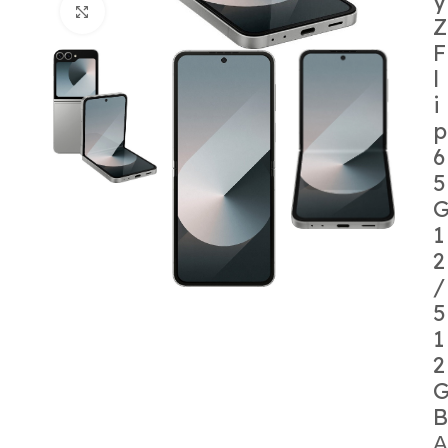
y
Κάντε κλικ για μεγέθυνση
Z
F
l
i
p
6
5
1
2
/
5
1
2
B
Α