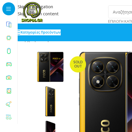
Skip to navigation
Skip to main content
ΕΠΙΛΟΓΉ ΚΑΤ
Κατηγορίες Προϊόντων
Αρχική
»
Shop
»
Xiaomi Poco X7 NFC 5G Dual SIM 8/
SOLD
OUT