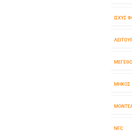
ΙΣΧΎΣ Φ
ΛΕΙΤΟΥ
ΜΈΓΕΘ
ΜΉΚΟΣ
ΜΟΝΤΈΛ
NFC