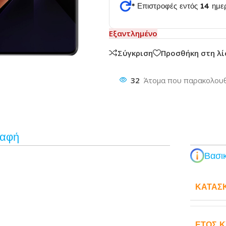
* Επιστροφές εντός 14 ημ
Εξαντλημένο
θυνση
Σύγκριση
Προσθήκη στη λ
32
Άτομα που παρακολουθ
ραφή
Βασικ
ΚΑΤΑΣ
ΈΤΟΣ 