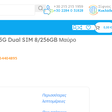
+30 215 215 1959
Σίφνος 
+30 2284 0 31828
Κυκλάδ
0,00
€
5G Dual SIM 8/256GB Μαύρο
54404895
Περισσότερες
λεπτομέρειες