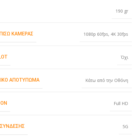
190 gr
 ΠΊΣΩ ΚΆΜΕΡΑΣ
1080p 60fps
,
4K 30fps
LOT
Όχι
ΙΚΌ ΑΠΟΤΎΠΩΜΑ
Κάτω από την Οθόνη
ION
Full HD
 ΣΎΝΔΕΣΗΣ
5G