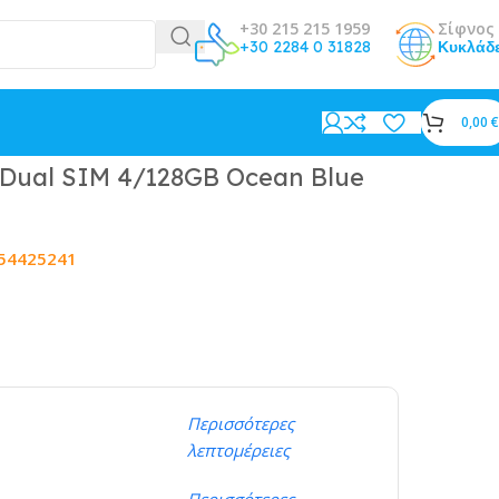
+30 215 215 1959
Σίφνος 
+30 2284 0 31828
Κυκλάδ
0,00
€
Dual SIM 4/128GB Ocean Blue
54425241
Περισσότερες
λεπτομέρειες