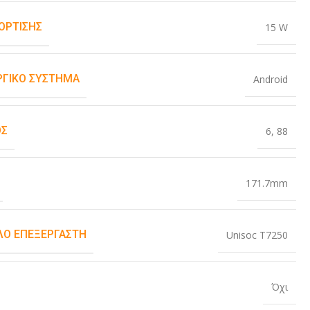
ΌΡΤΙΣΗΣ
15 W
ΡΓΙΚΌ ΣΎΣΤΗΜΑ
Android
ΟΣ
6
,
88
171.7mm
Ο ΕΠΕΞΕΡΓΑΣΤΉ
Unisoc T7250
Όχι