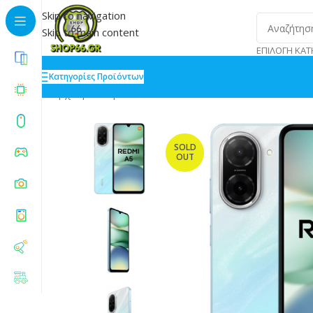
Skip to navigation
Skip to main content
ΕΠΙΛΟΓΉ ΚΑΤ
Κατηγορίες Προϊόντων
Αρχική
»
Shop
»
Xiaomi Redmi A5 4G Dual SIM 4/128G
SOLD
OUT