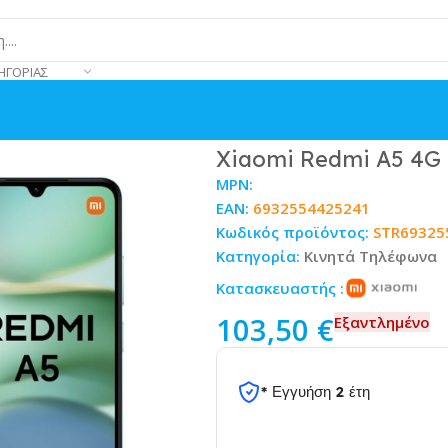
ΗΓΟΡΊΑΣ
B Ocean Blue
Xiaomi Redmi A5 4G 
MPN:
EAN:
6932554425241
Κωδικός προϊόντος:
STR69325
Κατηγορία:
Κινητά Τηλέφωνα
Κατασκευαστής :
103,50
€
Εξαντλημένο
* Εγγυήση 2 έτη