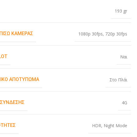
193 gr
 ΠΊΣΩ ΚΆΜΕΡΑΣ
1080p 30fps
,
720p 30fps
LOT
Ναι
ΙΚΌ ΑΠΟΤΎΠΩΜΑ
Στο Πλάι
 ΣΎΝΔΕΣΗΣ
4G
ΤΗΤΕΣ
HDR
,
Night Mode