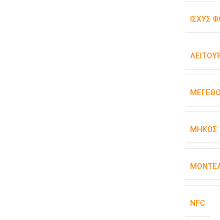
ΙΣΧΎΣ Φ
ΛΕΙΤΟΥ
ΜΈΓΕΘ
ΜΉΚΟΣ
ΜΟΝΤΈΛ
NFC