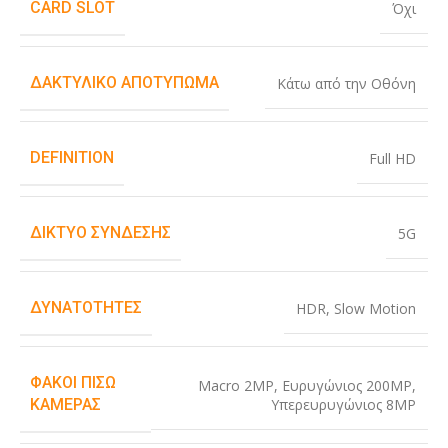
CARD SLOT
Όχι
ΔΑΚΤΥΛΙΚΌ ΑΠΟΤΎΠΩΜΑ
Κάτω από την Οθόνη
DEFINITION
Full HD
ΔΊΚΤΥΟ ΣΎΝΔΕΣΗΣ
5G
ΔΥΝΑΤΌΤΗΤΕΣ
HDR
,
Slow Motion
ΦΑΚΟΊ ΠΊΣΩ
Macro 2MP
,
Ευρυγώνιος 200MP
,
Υπερευρυγώνιος 8MP
ΚΆΜΕΡΑΣ