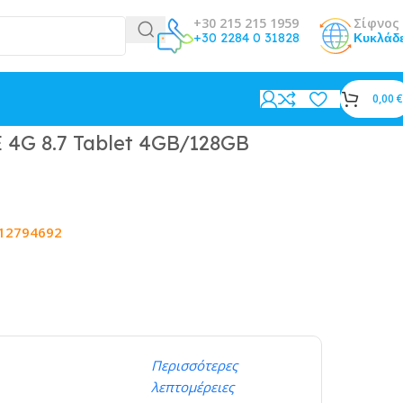
+30 215 215 1959
Σίφνος 
+30 2284 0 31828
Κυκλάδ
0,00
€
 4G 8.7 Tablet 4GB/128GB
12794692
Περισσότερες
λεπτομέρειες