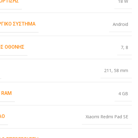
ΌΡΤΙΣΗΣ
18 W
ΡΓΙΚΌ ΣΎΣΤΗΜΑ
Android
Σ ΟΘΌΝΗΣ
7
,
8
211
,
58 mm
 RAM
4 GB
ΛΟ
Xiaomi Redmi Pad SE