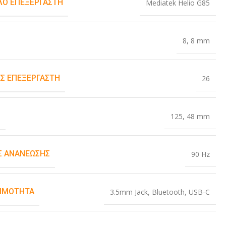
Ο ΕΠΕΞΕΡΓΑΣΤΉ
Mediatek Helio G85
8
,
8 mm
Σ ΕΠΕΞΕΡΓΑΣΤΉ
26
Σ
125
,
48 mm
 ΑΝΑΝΈΩΣΗΣ
90 Hz
ΙΜΌΤΗΤΑ
3.5mm Jack
,
Bluetooth
,
USB-C