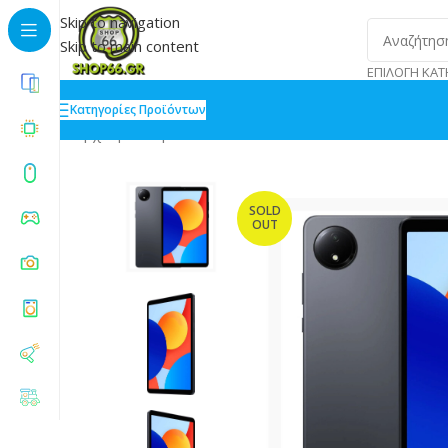
Skip to navigation
Skip to main content
ΕΠΙΛΟΓΉ ΚΑΤ
Κατηγορίες Προϊόντων
Αρχική
»
Shop
»
Xiaomi Redmi Pad SE 4G 8.7 Tablet 
SOLD
OUT