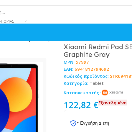
ΗΓΟΡΊΑΣ
4GB/128GB Graphite Gray
Xiaomi Redmi Pad SE
Graphite Gray
MPN:
57997
EAN:
6941812794692
Κωδικός προϊόντος:
STR69418
Κατηγορία:
Tablet
Κατασκευαστής :
122,82
€
Εξαντλημένο
* Εγγυήση 2 έτη