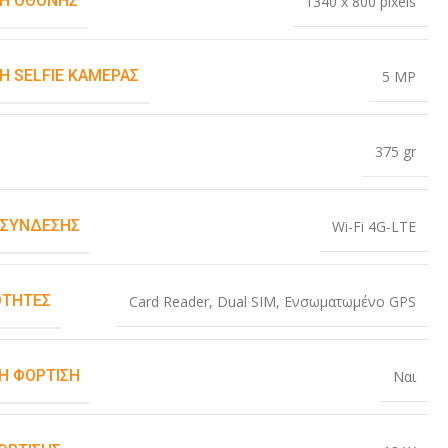
Η ΟΘΌΝΗΣ
1340 x 800 pixels
Η SELFIE ΚΆΜΕΡΑΣ
5 MP
375 gr
 ΣΎΝΔΕΣΗΣ
Wi-Fi 4G-LTE
ΤΗΤΕΣ
Card Reader
,
Dual SIM
,
Ενσωματωμένο GPS
Η ΦΌΡΤΙΣΗ
Ναι