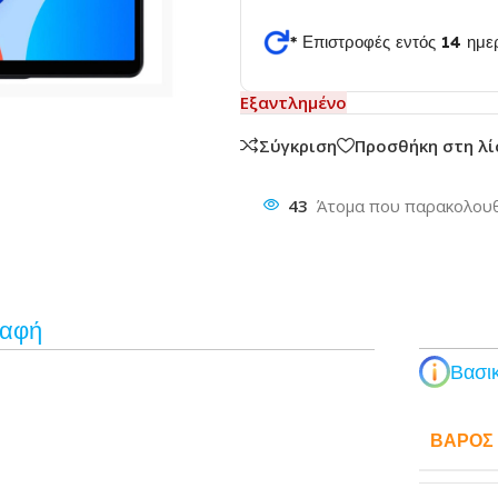
* Επιστροφές εντός 14 ημ
θυνση
Εξαντλημένο
Σύγκριση
Προσθήκη στη λ
43
Άτομα που παρακολουθ
ραφή
Βασικ
ΒΆΡΟΣ