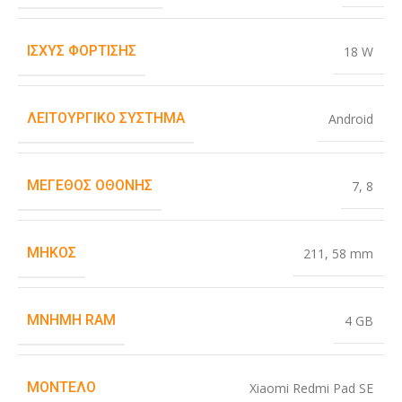
ΙΣΧΎΣ ΦΌΡΤΙΣΗΣ
18 W
ΛΕΙΤΟΥΡΓΙΚΌ ΣΎΣΤΗΜΑ
Android
ΜΈΓΕΘΟΣ ΟΘΌΝΗΣ
7
,
8
ΜΉΚΟΣ
211
,
58 mm
ΜΝΉΜΗ RAM
4 GB
ΜΟΝΤΈΛΟ
Xiaomi Redmi Pad SE