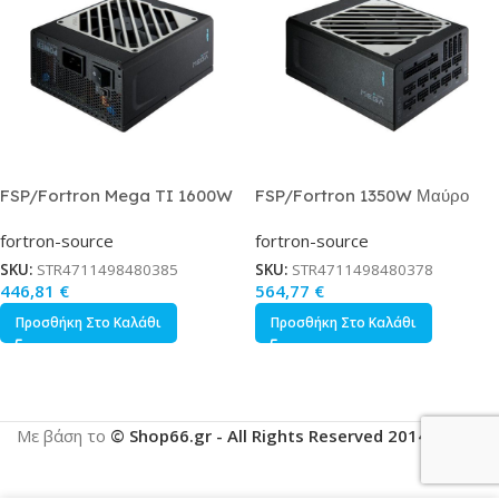
FSP/Fortron Mega TI 1600W
FSP/Fortron 1350W Μαύρο
Μαύρο Τροφοδοτικό Υπολογιστή
Τροφοδοτικό Υπολογιστή Full
fortron-source
fortron-source
Full Modular 80 Plus Titanium
Modular 80 Plus Titanium
PPA13F0201
SKU:
STR4711498480385
SKU:
STR4711498480378
446,81
€
564,77
€
Προσθήκη Στο Καλάθι
Προσθήκη Στο Καλάθι
Με βάση το
© Shop66.gr - All Rights Reserved 2014-2025
.