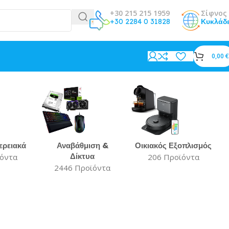
+30 215 215 1959
Σίφνος 
+30 2284 0 31828
Κυκλάδ
0,00
€
ερειακά
Αναβάθμιση &
Οικιακός Εξοπλισμός
Δίκτυα
ϊόντα
206 Προϊόντα
2446 Προϊόντα