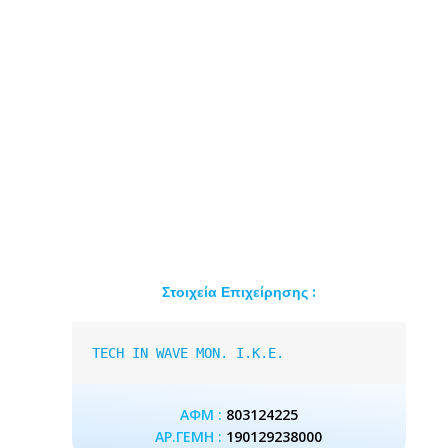
Στοιχεία Επιχείρησης :
TECH IN WAVE MON. I.K.E.
ΑΦΜ :
803124225
ΑΡ.ΓΕΜΗ :
190129238000