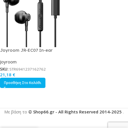
Joyroom JR-EC07 In-ear
Handsfree Ακουστικά με
Joyroom
Βύσμα USB-C Μαύρο
SKU:
STR6941237162762
21,18
€
Προσθήκη Στο Καλάθι
Με βάση το
© Shop66.gr - All Rights Reserved 2014-2025
.