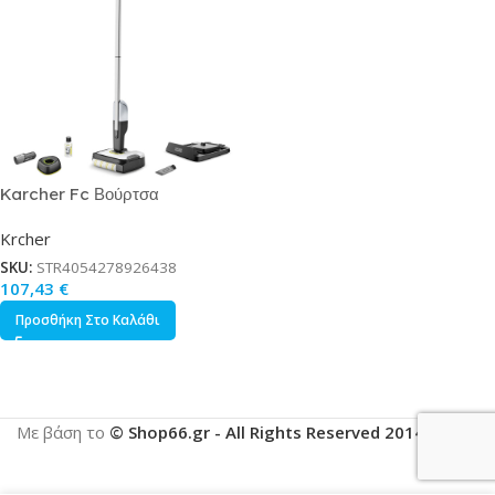
Karcher Fc Βούρτσα
Καθαρισμού Μπαταρίας 4V
Krcher
Κωδικός 1.056-200.0
SKU:
STR4054278926438
107,43
€
Προσθήκη Στο Καλάθι
Με βάση το
© Shop66.gr - All Rights Reserved 2014-2025
.