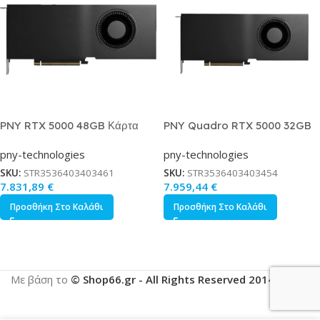
PNY RTX 5000 48GB Κάρτα
PNY Quadro RTX 5000 32GB
Γραφικών Κωδικός
GDDR7 Blackwell Κάρτα
pny-technologies
pny-technologies
VCNRTXPRO5000-SB
Γραφικών Κωδικός
VCNRTXPRO5000-PB
SKU:
STR3536403403461
SKU:
STR3536403403454
7.831,89
€
7.959,44
€
Προσθήκη Στο Καλάθι
Προσθήκη Στο Καλάθι
Με βάση το
© Shop66.gr - All Rights Reserved 2014-2025
.