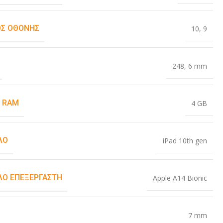
Σ ΟΘΌΝΗΣ
10
,
9
248
,
6 mm
 RAM
4 GB
ΛΟ
iPad 10th gen
Ο ΕΠΕΞΕΡΓΑΣΤΉ
Apple A14 Bionic
7 mm