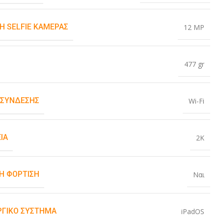
Η SELFIE ΚΆΜΕΡΑΣ
12 MP
477 gr
 ΣΎΝΔΕΣΗΣ
Wi-Fi
ΙΑ
2K
Η ΦΌΡΤΙΣΗ
Ναι
ΡΓΙΚΌ ΣΎΣΤΗΜΑ
iPadOS