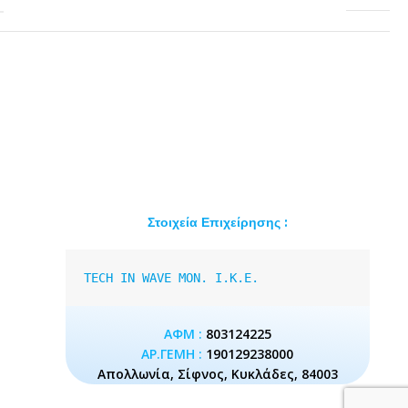
Στοιχεία Επιχείρησης :
TECH IN WAVE MON. I.K.E.
ΑΦΜ :
803124225
ΑΡ.ΓΕΜΗ :
190129238000
Απολλωνία, Σίφνος, Κυκλάδες, 84003