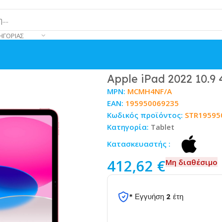
ΗΓΟΡΊΑΣ
k
Apple iPad 2022 10.9
MPN:
MCMH4NF/A
EAN:
195950069235
Κωδικός προϊόντος:
STR19595
Κατηγορία:
Tablet
Κατασκευαστής :
412,62
€
Μη διαθέσιμο
* Εγγυήση 2 έτη