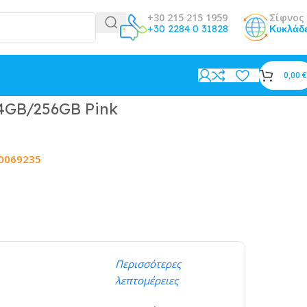
+30 215 215 1959
Σίφνος 
+30 2284 0 31828
Κυκλάδ
0,00
€
 4GB/256GB Pink
0069235
Περισσότερες
λεπτομέρειες