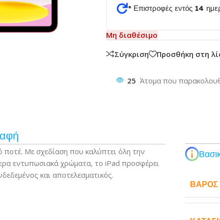
* Επιστροφές εντός 14 ημ
θυνση
Μη διαθέσιμο
Σύγκριση
Προσθήκη στη λ
25
Άτομα που παρακολουθ
ραφή
ό ποτέ. Με σχεδίαση που καλύπτει όλη την
Βασικ
σσερα εντυπωσιακά χρώματα, το iPad προσφέρει
νδεδεμένος και αποτελεσματικός.
ΒΆΡΟΣ