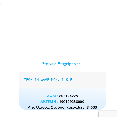
Στοιχεία Επιχείρησης :
TECH IN WAVE MON. I.K.E.
ΑΦΜ :
803124225
ΑΡ.ΓΕΜΗ :
190129238000
Απολλωνία, Σίφνος, Κυκλάδες, 84003