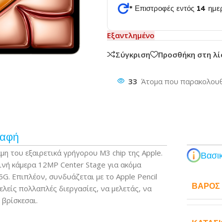
* Επιστροφές εντός 14 ημ
θυνση
Εξαντλημένο
Σύγκριση
Προσθήκη στη λ
33
Άτομα που παρακολουθ
ραφή
μη του εξαιρετικά γρήγορου M3 chip της Apple.
Βασικ
τινή κάμερα 12MP Center Stage για ακόμα
5G. Επιπλέον, συνδυάζεται με το Apple Pencil
ΒΆΡΟΣ
τελείς πολλαπλές διεργασίες, να μελετάς, να
 βρίσκεσαι.