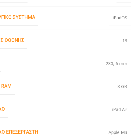
ΡΓΙΚΌ ΣΎΣΤΗΜΑ
iPadOS
Σ ΟΘΌΝΗΣ
13
280
,
6 mm
 RAM
8 GB
ΛΟ
iPad Air
Ο ΕΠΕΞΕΡΓΑΣΤΉ
Apple M3