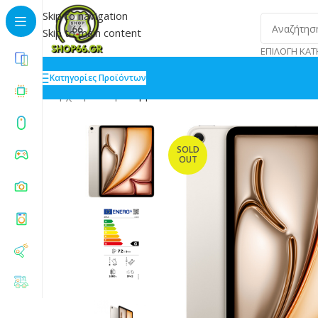
Skip to navigation
Skip to main content
ΕΠΙΛΟΓΉ ΚΑΤ
Κατηγορίες Προϊόντων
Αρχική
»
Shop
»
Apple iPad Air 2025 13 8GB/128GB St
SOLD
OUT