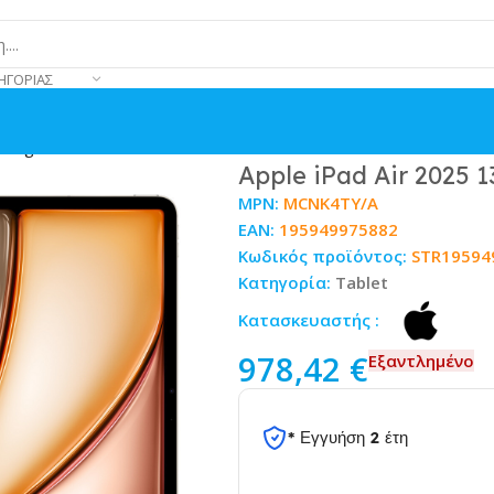
ΗΓΟΡΊΑΣ
arlight
Apple iPad Air 2025 
MPN:
MCNK4TY/A
EAN:
195949975882
Κωδικός προϊόντος:
STR19594
Κατηγορία:
Tablet
Κατασκευαστής :
978,42
€
Εξαντλημένο
* Εγγυήση 2 έτη