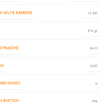
Η SELFIE ΚΆΜΕΡΑΣ
12 MP
616 gr
 ΣΎΝΔΕΣΗΣ
Wi-Fi
ΙΑ
QHD
ΙΑΚΉ ΚΛΆΣΗ
G
Η ΦΌΡΤΙΣΗ
Ναι