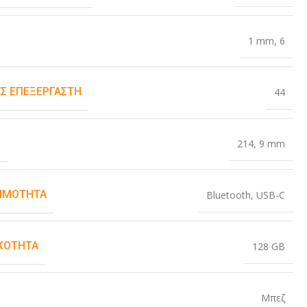
1 mm
,
6
Σ ΕΠΕΞΕΡΓΑΣΤΉ
44
Σ
214
,
9 mm
ΙΜΌΤΗΤΑ
Bluetooth
,
USB-C
ΚΌΤΗΤΑ
128 GB
Μπεζ