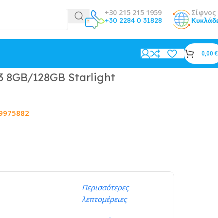
+30 215 215 1959
Σίφνος 
+30 2284 0 31828
Κυκλάδ
0,00
€
13 8GB/128GB Starlight
9975882
Περισσότερες
λεπτομέρειες