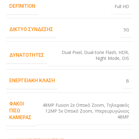
DEFINITION
Full HD
ΔΊΚΤΥΟ ΣΎΝΔΕΣΗΣ
5G
Dual Pixel
,
Dual-tone Flash
,
HDR
,
ΔΥΝΑΤΌΤΗΤΕΣ
Night Mode
,
OIS
ΕΝΕΡΓΕΙΑΚΉ ΚΛΆΣΗ
B
ΦΑΚΟΊ
48MP Fusion 2x Οπτικό Zoom
,
Τηλεφακός
ΠΊΣΩ
12MP 5x Οπτικό Zoom
,
Υπερευρυγώνιος
48MP
ΚΆΜΕΡΑΣ