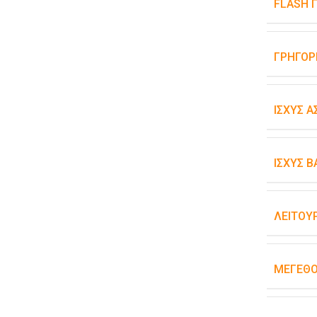
FLASH 
ΓΡΉΓΟΡ
ΙΣΧΎΣ 
ΙΣΧΎΣ 
ΛΕΙΤΟΥ
ΜΈΓΕΘ