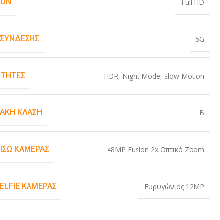
ION
Full HD
 ΣΎΝΔΕΣΗΣ
5G
ΤΗΤΕΣ
HDR
,
Night Mode
,
Slow Motion
ΙΑΚΉ ΚΛΆΣΗ
B
ΠΊΣΩ ΚΆΜΕΡΑΣ
48MP Fusion 2x Οπτικό Zoom
SELFIE ΚΆΜΕΡΑΣ
Ευρυγώνιος 12MP