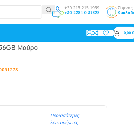
+30 215 215 1959
Σίφνος 
+30 2284 0 31828
Κυκλάδ
0,00
€
256GB Μαύρο
0051278
Περισσότερες
λεπτομέρειες