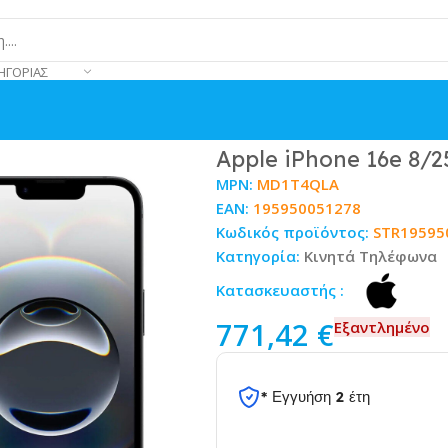
ΗΓΟΡΊΑΣ
Apple iPhone 16e 8/
MPN:
MD1T4QLA
EAN:
195950051278
Κωδικός προϊόντος:
STR19595
Κατηγορία:
Κινητά Τηλέφωνα
Κατασκευαστής :
771,42
€
Εξαντλημένο
* Εγγυήση 2 έτη