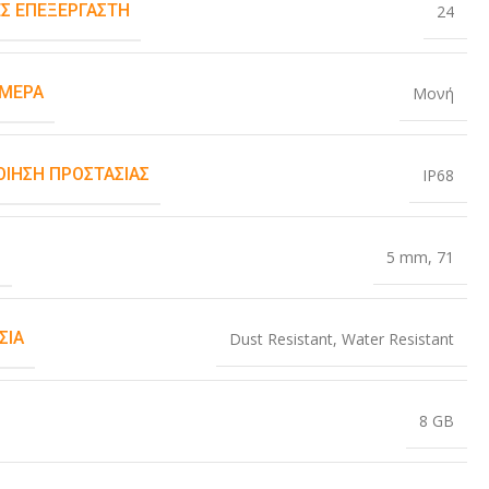
Σ ΕΠΕΞΕΡΓΑΣΤΉ
24
ΆΜΕΡΑ
Μονή
ΟΊΗΣΗ ΠΡΟΣΤΑΣΊΑΣ
IP68
Σ
5 mm
,
71
ΣΊΑ
Dust Resistant
,
Water Resistant
8 GB