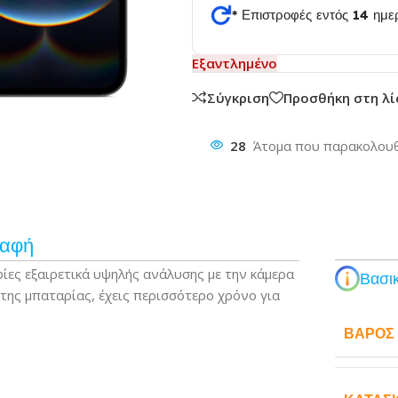
* Επιστροφές εντός 14 ημ
θυνση
Εξαντλημένο
Σύγκριση
Προσθήκη στη λ
28
Άτομα που παρακολουθ
ραφή
φίες εξαιρετικά υψηλής ανάλυσης με την κάμερα
Βασικ
 της μπαταρίας, έχεις περισσότερο χρόνο για
ΒΆΡΟΣ