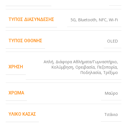
ΤΎΠΟΣ ΔΙΑΣΎΝΔΕΣΗΣ
5G
,
Bluetooth
,
NFC
,
Wi-Fi
ΤΎΠΟΣ ΟΘΌΝΗΣ
OLED
Απλή
,
Διάφορα Αθλήματα/Γυμναστήριο
,
ΧΡΉΣΗ
Κολύμβηση
,
Ορειβασία
,
Πεζοπορία
,
Ποδηλασία
,
Τρέξιμο
ΧΡΏΜΑ
Μαύρο
ΥΛΙΚΌ ΚΆΣΑΣ
Τιτάνιο