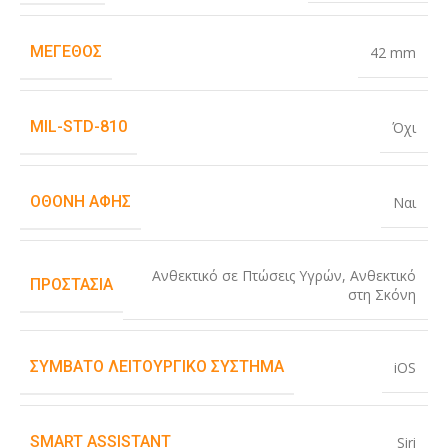
ΜΈΓΕΘΟΣ
42 mm
MIL-STD-810
Όχι
ΟΘΌΝΗ ΑΦΉΣ
Ναι
Ανθεκτικό σε Πτώσεις Υγρών
,
Ανθεκτικό
ΠΡΟΣΤΑΣΊΑ
στη Σκόνη
ΣΥΜΒΑΤΌ ΛΕΙΤΟΥΡΓΙΚΌ ΣΎΣΤΗΜΑ
iOS
SMART ASSISTANT
Siri