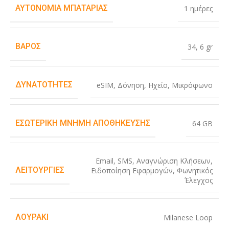
ΑΥΤΟΝΟΜΊΑ ΜΠΑΤΑΡΊΑΣ
1 ημέρες
ΒΆΡΟΣ
34
,
6 gr
ΔΥΝΑΤΌΤΗΤΕΣ
eSIM
,
Δόνηση
,
Ηχείο
,
Μικρόφωνο
ΕΣΩΤΕΡΙΚΉ ΜΝΉΜΗ ΑΠΟΘΉΚΕΥΣΗΣ
64 GB
Email
,
SMS
,
Αναγνώριση Κλήσεων
,
ΛΕΙΤΟΥΡΓΊΕΣ
Ειδοποίηση Εφαρμογών
,
Φωνητικός
Έλεγχος
ΛΟΥΡΆΚΙ
Milanese Loop