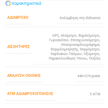
Χαρακτηριστικά
ΑΔΙΆΒΡΟΧΟ
Κολύμβηση στη Θάλασσα
GPS
,
Αλτίμετρο
,
Βηματόμετρο
,
Γυροσκόπιο
,
Επιταχυνσιόμετρο
,
Ηλεκτροκαρδιογράφημα
,
ΑΙΣΘΗΤΉΡΕΣ
Θερμιδομετρητής
,
Θερμόμετρο
,
Καρδιακών Παλμών
,
Οξύμετρο
,
Παρακολούθηση Ύπνου
,
Πυξίδα
ΑΝΆΛΥΣΗ ΟΘΌΝΗΣ
446×374 pixels
ATM ΑΔΙΑΒΡΟΧΟΠΟΊΗΣΗΣ
5 ATM