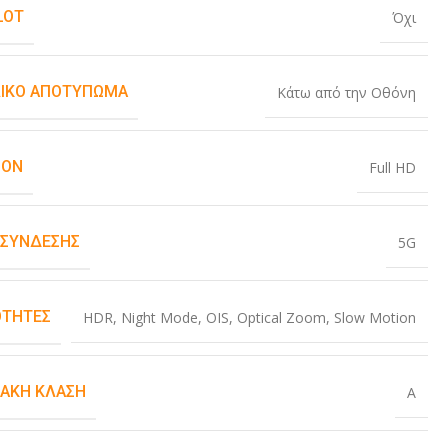
LOT
Όχι
ΙΚΌ ΑΠΟΤΎΠΩΜΑ
Κάτω από την Οθόνη
ION
Full HD
 ΣΎΝΔΕΣΗΣ
5G
ΤΗΤΕΣ
HDR
,
Night Mode
,
OIS
,
Optical Zoom
,
Slow Motion
ΙΑΚΉ ΚΛΆΣΗ
A