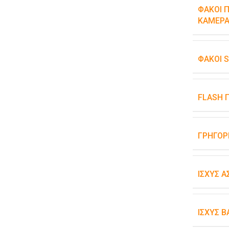
ΦΑΚΟΊ Π
ΚΆΜΕΡΑ
ΦΑΚΟΊ 
FLASH 
ΓΡΉΓΟΡ
ΙΣΧΎΣ 
ΙΣΧΎΣ 