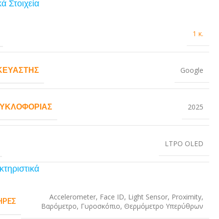
ά Στοιχεία
1 κ.
ΚΕΥΑΣΤΉΣ
Google
ΚΥΚΛΟΦΟΡΊΑΣ
2025
LTPO OLED
κτηριστικά
Accelerometer
,
Face ID
,
Light Sensor
,
Proximity
,
ΉΡΕΣ
Βαρόμετρο
,
Γυροσκόπιο
,
Θερμόμετρο Υπερύθρων