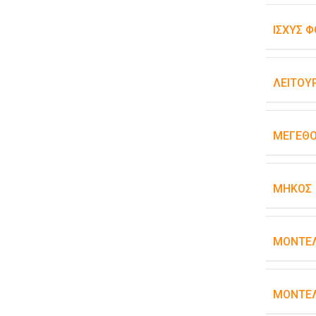
ΙΣΧΎΣ Φ
ΛΕΙΤΟΥ
ΜΈΓΕΘ
ΜΉΚΟΣ
ΜΟΝΤΈ
ΜΟΝΤΈΛ