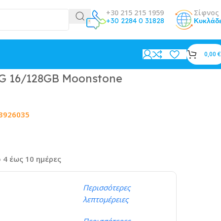
+30 215 215 1959
Σίφνος 
+30 2284 0 31828
Κυκλάδ
0,00
€
 5G 16/128GB Moonstone
3926035
 4 έως 10 ημέρες
Περισσότερες
λεπτομέρειες