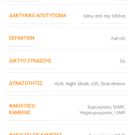
ΔΑΚΤΥΛΙΚΌ ΑΠΟΤΎΠΩΜΑ
Κάτω από την Οθόνη
DEFINITION
Full HD
ΔΊΚΤΥΟ ΣΎΝΔΕΣΗΣ
5G
ΔΥΝΑΤΌΤΗΤΕΣ
HDR
,
Night Mode
,
OIS
,
Slow Motion
ΦΑΚΟΊ ΠΊΣΩ
Ευρυγώνιος 50MP
,
Υπερευρυγώνιος 13MP
ΚΆΜΕΡΑΣ