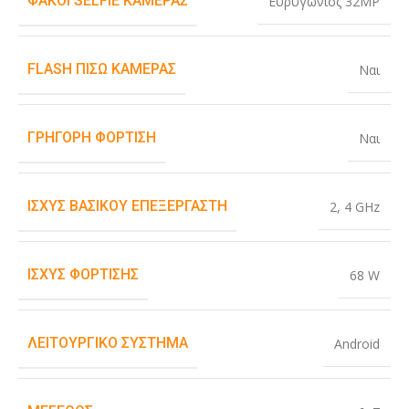
ΦΑΚΟΊ SELFIE ΚΆΜΕΡΑΣ
Ευρυγώνιος 32MP
FLASH ΠΊΣΩ ΚΆΜΕΡΑΣ
Ναι
ΓΡΉΓΟΡΗ ΦΌΡΤΙΣΗ
Ναι
ΙΣΧΎΣ ΒΑΣΙΚΟΎ ΕΠΕΞΕΡΓΑΣΤΉ
2
,
4 GHz
ΙΣΧΎΣ ΦΌΡΤΙΣΗΣ
68 W
ΛΕΙΤΟΥΡΓΙΚΌ ΣΎΣΤΗΜΑ
Android