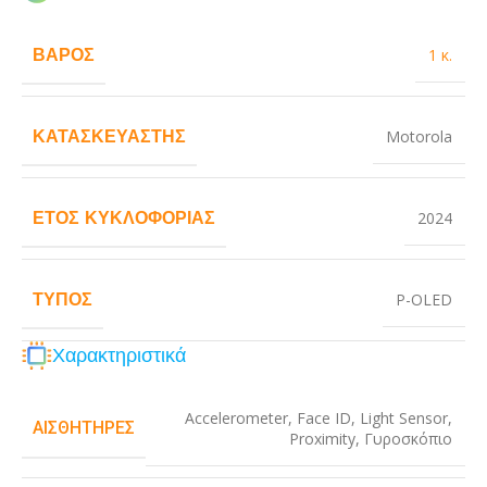
ΒΆΡΟΣ
1 κ.
ΚΑΤΑΣΚΕΥΑΣΤΉΣ
Motorola
ΈΤΟΣ ΚΥΚΛΟΦΟΡΊΑΣ
2024
ΤΎΠΟΣ
P-OLED
Χαρακτηριστικά
Accelerometer
,
Face ID
,
Light Sensor
,
ΑΙΣΘΗΤΉΡΕΣ
Proximity
,
Γυροσκόπιο