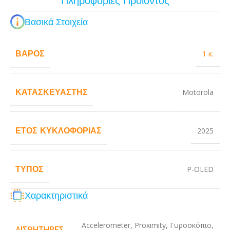
Πληροφορίες Προϊόντος
Βασικά Στοιχεία
ΒΆΡΟΣ
1 κ.
ΚΑΤΑΣΚΕΥΑΣΤΉΣ
Motorola
ΈΤΟΣ ΚΥΚΛΟΦΟΡΊΑΣ
2025
ΤΎΠΟΣ
P-OLED
Χαρακτηριστικά
Accelerometer
,
Proximity
,
Γυροσκόπιο
,
ΑΙΣΘΗΤΉΡΕΣ