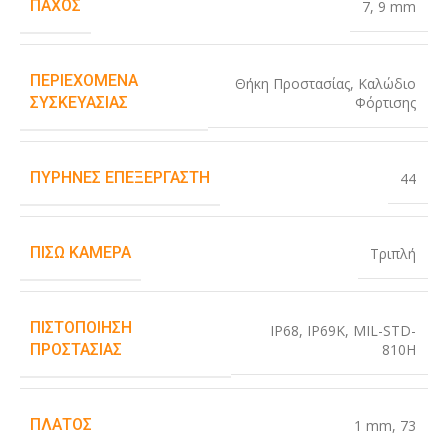
ΠΆΧΟΣ
7
,
9 mm
ΠΕΡΙΕΧΌΜΕΝΑ
Θήκη Προστασίας
,
Καλώδιο
Φόρτισης
ΣΥΣΚΕΥΑΣΊΑΣ
ΠΥΡΉΝΕΣ ΕΠΕΞΕΡΓΑΣΤΉ
44
ΠΊΣΩ ΚΆΜΕΡΑ
Τριπλή
ΠΙΣΤΟΠΟΊΗΣΗ
IP68
,
IP69K
,
MIL-STD-
810H
ΠΡΟΣΤΑΣΊΑΣ
ΠΛΆΤΟΣ
1 mm
,
73