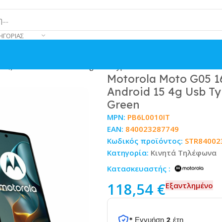
ΗΓΟΡΊΑΣ
ot;) Dual Sim Android 15 4g Usb Type-c 4 Gb 256 Gb 5200 Mah
Motorola Moto G05 16
Android 15 4g Usb T
Green
MPN:
PB6L0010IT
EAN:
840023287749
Κωδικός προϊόντος:
STR84002
Κατηγορία:
Κινητά Τηλέφωνα
Κατασκευαστής :
118,54
€
Εξαντλημένο
* Εγγυήση 2 έτη