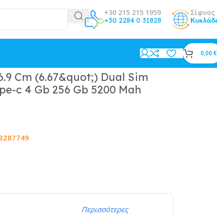
+30 215 215 1959
Σίφνος 
+30 2284 0 31828
Κυκλάδ
0,00
€
 Green
.9 Cm (6.67&quot;) Dual Sim
ype-c 4 Gb 256 Gb 5200 Mah
3287749
Περισσότερες