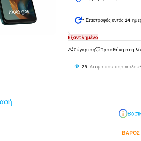
* Επιστροφές εντός 14 ημ
θυνση
Εξαντλημένο
Σύγκριση
Προσθήκη στη λ
26
Άτομα που παρακολουθ
ραφή
Βασικ
ΒΆΡΟΣ