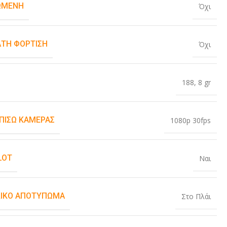
ΏΜΕΝΗ
Όχι
ΤΗ ΦΌΡΤΙΣΗ
Όχι
188
,
8 gr
 ΠΊΣΩ ΚΆΜΕΡΑΣ
1080p 30fps
LOT
Ναι
ΙΚΌ ΑΠΟΤΎΠΩΜΑ
Στο Πλάι