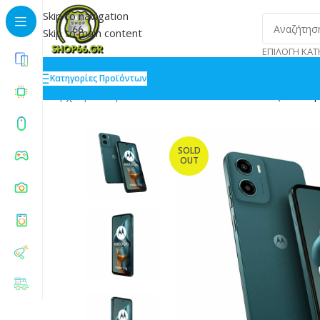
Skip to navigation
Skip to main content
ΕΠΙΛΟΓΉ ΚΑΤ
Κατηγορίες Προϊόντων
Αρχική
»
Shop
»
Motorola Moto G05 16.9 Cm (6.67&qu
SOLD
OUT