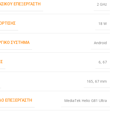
ΒΑΣΙΚΟΎ ΕΠΕΞΕΡΓΑΣΤΉ
2 GHz
ΌΡΤΙΣΗΣ
18 W
ΡΓΙΚΌ ΣΎΣΤΗΜΑ
Android
ΟΣ
6
,
67
165
,
67 mm
Ο ΕΠΕΞΕΡΓΑΣΤΉ
MediaTek Helio G81 Ultra