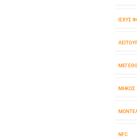
ΙΣΧΎΣ Φ
ΛΕΙΤΟΥ
ΜΈΓΕΘ
ΜΉΚΟΣ
ΜΟΝΤΈΛ
NFC