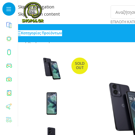
Skip to navigation
Skip to main content
ΕΠΙΛΟΓΉ ΚΑΤ
Κατηγορίες Προϊόντων
Αρχική
»
Shop
»
Motorola Moto G35 5G Dual SIM 8/25
SOLD
OUT