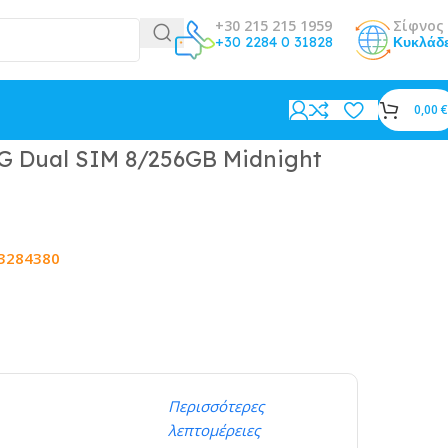
+30 215 215 1959
Σίφνος 
+30 2284 0 31828
Κυκλάδ
0,00
€
G Dual SIM 8/256GB Midnight
3284380
Περισσότερες
λεπτομέρειες