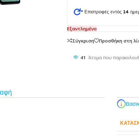
* Επιστροφές εντός 14 ημ
θυνση
Εξαντλημένο
Σύγκριση
Προσθήκη στη λ
41
Άτομα που παρακολουθ
ραφή
Βασικ
ΚΑΤΑΣ