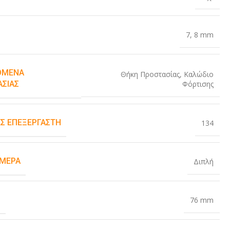
7
,
8 mm
ΌΜΕΝΑ
Θήκη Προστασίας
,
Καλώδιο
Φόρτισης
ΑΣΊΑΣ
Σ ΕΠΕΞΕΡΓΑΣΤΉ
134
ΆΜΕΡΑ
Διπλή
Σ
76 mm