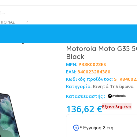
ΗΓΟΡΊΑΣ
6GB Midnight Black
Motorola Moto G35 5
Black
MPN:
PB3K0023ES
EAN:
840023284380
Κωδικός προϊόντος:
STR84002
Κατηγορία:
Κινητά Τηλέφωνα
Κατασκευαστής :
136,62
€
Εξαντλημένο
* Εγγυήση 2 έτη