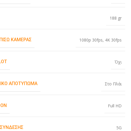
188 gr
 ΠΊΣΩ ΚΆΜΕΡΑΣ
1080p 30fps
,
4K 30fps
LOT
Όχι
ΙΚΌ ΑΠΟΤΎΠΩΜΑ
Στο Πλάι
ION
Full HD
 ΣΎΝΔΕΣΗΣ
5G