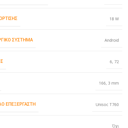
ΌΡΤΙΣΗΣ
18 W
ΡΓΙΚΌ ΣΎΣΤΗΜΑ
Android
ΟΣ
6
,
72
166
,
3 mm
Ο ΕΠΕΞΕΡΓΑΣΤΉ
Unisoc T760
Όχι