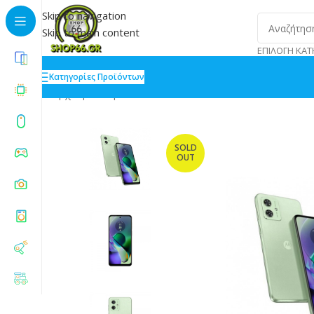
Skip to navigation
Skip to main content
ΕΠΙΛΟΓΉ ΚΑΤ
Κατηγορίες Προϊόντων
Αρχική
»
Shop
»
Motorola Moto G54 Power Edition 5
SOLD
OUT