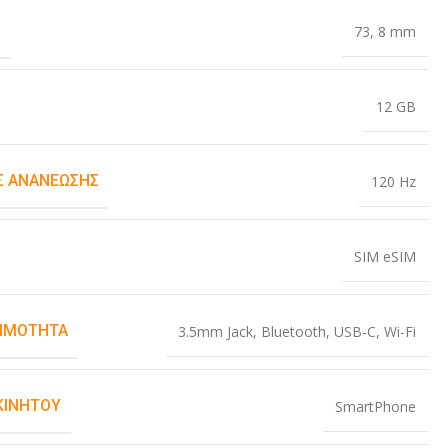
Σ
73
,
8 mm
12 GB
 ΑΝΑΝΈΩΣΗΣ
120 Hz
SIM eSIM
ΙΜΌΤΗΤΑ
3.5mm Jack
,
Bluetooth
,
USB-C
,
Wi-Fi
ΚΙΝΗΤΟΎ
SmartPhone