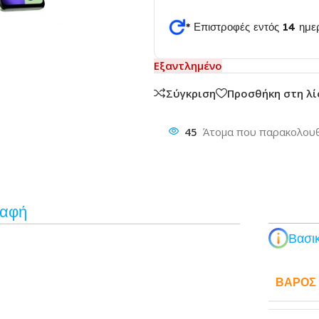
* Επιστροφές εντός 14 ημ
θυνση
Εξαντλημένο
Σύγκριση
Προσθήκη στη λ
45
Άτομα που παρακολουθ
ραφή
Βασικ
ΒΆΡΟΣ