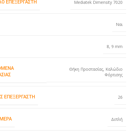
Ο ΕΠΕΞΕΡΓΑΣΤΉ
Mediatek Dimensity 7020
Ναι
8
,
9 mm
ΌΜΕΝΑ
Θήκη Προστασίας
,
Καλώδιο
Φόρτισης
ΑΣΊΑΣ
Σ ΕΠΕΞΕΡΓΑΣΤΉ
26
ΆΜΕΡΑ
Διπλή