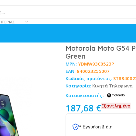
ΗΓΟΡΊΑΣ
G 12/256GB Mint Green
Motorola Moto G54 P
Green
MPN:
YDMW93C0523P
EAN:
840023255007
Κωδικός προϊόντος:
STR84002
Κατηγορία:
Κινητά Τηλέφωνα
Κατασκευαστής :
187,68
€
Εξαντλημένο
* Εγγυήση 2 έτη