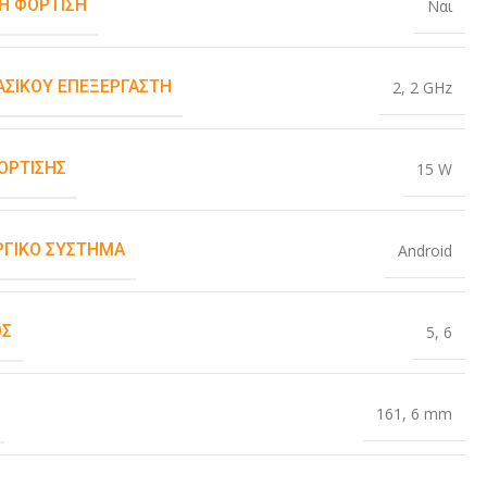
Η ΦΌΡΤΙΣΗ
Ναι
ΒΑΣΙΚΟΎ ΕΠΕΞΕΡΓΑΣΤΉ
2
,
2 GHz
ΌΡΤΙΣΗΣ
15 W
ΡΓΙΚΌ ΣΎΣΤΗΜΑ
Android
ΟΣ
5
,
6
161
,
6 mm