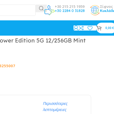
+30 215 215 1959
Σίφνος 
+30 2284 0 31828
Κυκλάδ
0,00
€
ower Edition 5G 12/256GB Mint
3255007
Περισσότερες
λεπτομέρειες