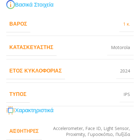
Βασικά Στοιχεία
ΒΆΡΟΣ
1 κ.
ΚΑΤΑΣΚΕΥΑΣΤΉΣ
Motorola
ΈΤΟΣ ΚΥΚΛΟΦΟΡΊΑΣ
2024
ΤΎΠΟΣ
IPS
Χαρακτηριστικά
Accelerometer
,
Face ID
,
Light Sensor
,
ΑΙΣΘΗΤΉΡΕΣ
Proximity
,
Γυροσκόπιο
,
Πυξίδα