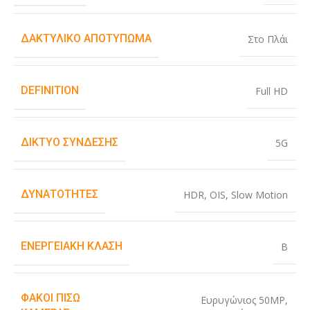
ΔΑΚΤΥΛΙΚΌ ΑΠΟΤΎΠΩΜΑ
Στο Πλάι
DEFINITION
Full HD
ΔΊΚΤΥΟ ΣΎΝΔΕΣΗΣ
5G
ΔΥΝΑΤΌΤΗΤΕΣ
HDR
,
OIS
,
Slow Motion
ΕΝΕΡΓΕΙΑΚΉ ΚΛΆΣΗ
B
ΦΑΚΟΊ ΠΊΣΩ
Ευρυγώνιος 50MP
,