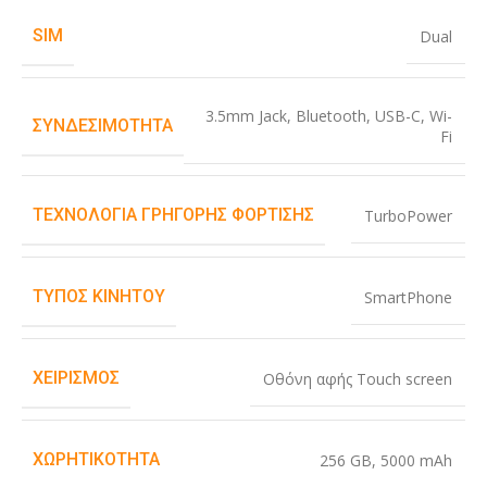
SIM
Dual
3.5mm Jack
,
Bluetooth
,
USB-C
,
Wi-
ΣΥΝΔΕΣΙΜΌΤΗΤΑ
Fi
ΤΕΧΝΟΛΟΓΊΑ ΓΡΉΓΟΡΗΣ ΦΌΡΤΙΣΗΣ
TurboPower
ΤΎΠΟΣ ΚΙΝΗΤΟΎ
SmartPhone
ΧΕΙΡΙΣΜΌΣ
Οθόνη αφής Touch screen
ΧΩΡΗΤΙΚΌΤΗΤΑ
256 GB
,
5000 mAh