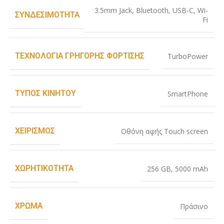
3.5mm Jack
,
Bluetooth
,
USB-C
,
Wi-
ΣΥΝΔΕΣΙΜΌΤΗΤΑ
Fi
ΤΕΧΝΟΛΟΓΊΑ ΓΡΉΓΟΡΗΣ ΦΌΡΤΙΣΗΣ
TurboPower
ΤΎΠΟΣ ΚΙΝΗΤΟΎ
SmartPhone
ΧΕΙΡΙΣΜΌΣ
Οθόνη αφής Touch screen
ΧΩΡΗΤΙΚΌΤΗΤΑ
256 GB
,
5000 mAh
ΧΡΏΜΑ
Πράσινο