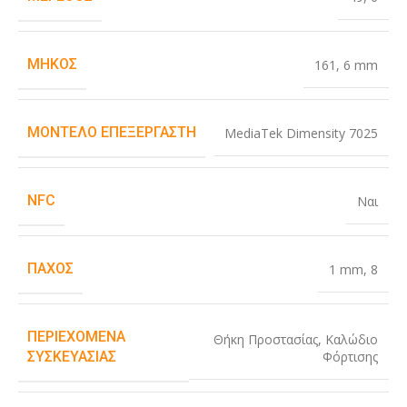
ΜΉΚΟΣ
161
,
6 mm
ΜΟΝΤΈΛΟ ΕΠΕΞΕΡΓΑΣΤΉ
MediaTek Dimensity 7025
NFC
Ναι
ΠΆΧΟΣ
1 mm
,
8
ΠΕΡΙΕΧΌΜΕΝΑ
Θήκη Προστασίας
,
Καλώδιο
Φόρτισης
ΣΥΣΚΕΥΑΣΊΑΣ