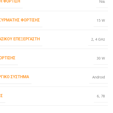
Η ΦΌΡΤΙΣΗ
Ναι
ΑΣΎΡΜΑΤΗΣ ΦΌΡΤΙΣΗΣ
15 W
ΒΑΣΙΚΟΎ ΕΠΕΞΕΡΓΑΣΤΉ
2
,
4 GHz
ΌΡΤΙΣΗΣ
30 W
ΡΓΙΚΌ ΣΎΣΤΗΜΑ
Android
ΟΣ
6
,
78