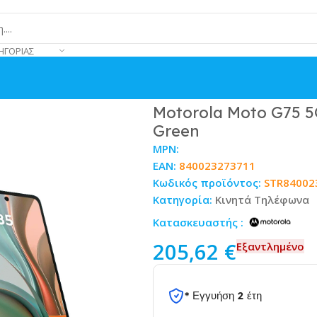
ΗΓΟΡΊΑΣ
56GB Succulent Green
Motorola Moto G75 5
Green
MPN:
EAN:
840023273711
Κωδικός προϊόντος:
STR84002
Κατηγορία:
Κινητά Τηλέφωνα
Κατασκευαστής :
205,62
€
Εξαντλημένο
* Εγγυήση 2 έτη