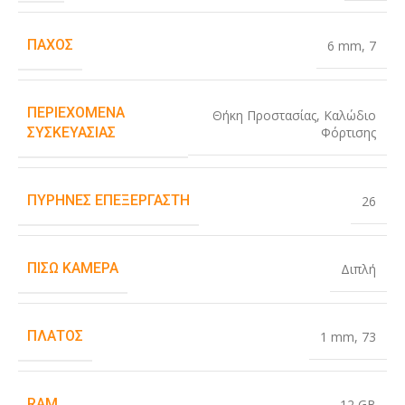
ΠΆΧΟΣ
6 mm
,
7
ΠΕΡΙΕΧΌΜΕΝΑ
Θήκη Προστασίας
,
Καλώδιο
Φόρτισης
ΣΥΣΚΕΥΑΣΊΑΣ
ΠΥΡΉΝΕΣ ΕΠΕΞΕΡΓΑΣΤΉ
26
ΠΊΣΩ ΚΆΜΕΡΑ
Διπλή
ΠΛΆΤΟΣ
1 mm
,
73
RAM
12 GB