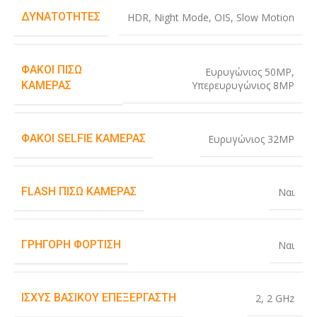
ΔΥΝΑΤΌΤΗΤΕΣ
HDR
,
Night Mode
,
OIS
,
Slow Motion
ΦΑΚΟΊ ΠΊΣΩ
Ευρυγώνιος 50MP
,
Υπερευρυγώνιος 8MP
ΚΆΜΕΡΑΣ
ΦΑΚΟΊ SELFIE ΚΆΜΕΡΑΣ
Ευρυγώνιος 32MP
FLASH ΠΊΣΩ ΚΆΜΕΡΑΣ
Ναι
ΓΡΉΓΟΡΗ ΦΌΡΤΙΣΗ
Ναι
ΙΣΧΎΣ ΒΑΣΙΚΟΎ ΕΠΕΞΕΡΓΑΣΤΉ
2
,
2 GHz