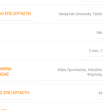
Ο ΕΠΕΞΕΡΓΑΣΤΉ
MediaTek Dimensity 7300X
Ναι
3 mm
,
7
ΌΜΕΝΑ
Θήκη Προστασίας
,
Καλώδιο
Φόρτισης
ΑΣΊΑΣ
Σ ΕΠΕΞΕΡΓΑΣΤΉ
44