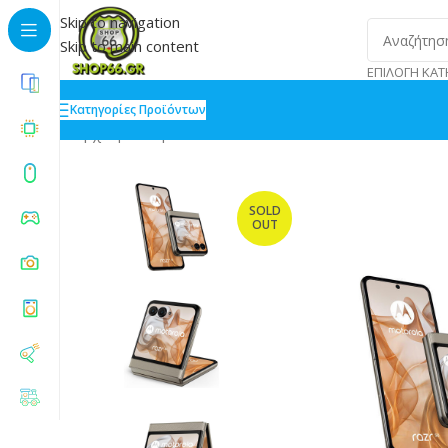
Skip to navigation
Skip to main content
ΕΠΙΛΟΓΉ ΚΑΤ
Κατηγορίες Προϊόντων
Αρχική
»
Shop
»
Motorola Razr 50 5G 8/256GB Beach
SOLD
OUT