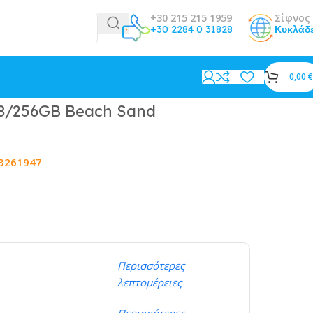
+30 215 215 1959
Σίφνος 
+30 2284 0 31828
Κυκλάδ
0,00
€
 8/256GB Beach Sand
3261947
Περισσότερες
λεπτομέρειες