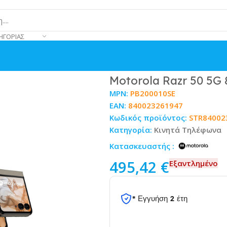
ΗΓΟΡΊΑΣ
 Sand
Motorola Razr 50 5G
MPN:
PB200010SE
EAN:
840023261947
Κωδικός προϊόντος:
STR84002
Κατηγορία:
Κινητά Τηλέφωνα
Κατασκευαστής :
495,42
€
Εξαντλημένο
* Εγγυήση 2 έτη