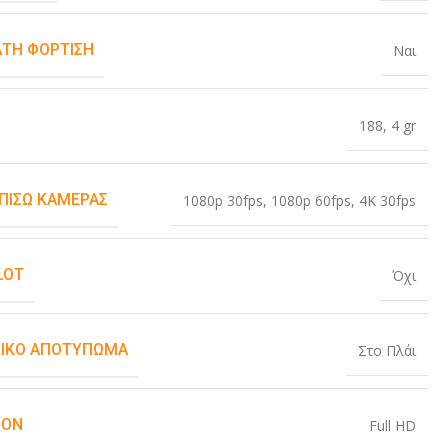
ΤΗ ΦΌΡΤΙΣΗ
Ναι
188
,
4 gr
 ΠΊΣΩ ΚΆΜΕΡΑΣ
1080p 30fps
,
1080p 60fps
,
4K 30fps
LOT
Όχι
ΙΚΌ ΑΠΟΤΎΠΩΜΑ
Στο Πλάι
ION
Full HD