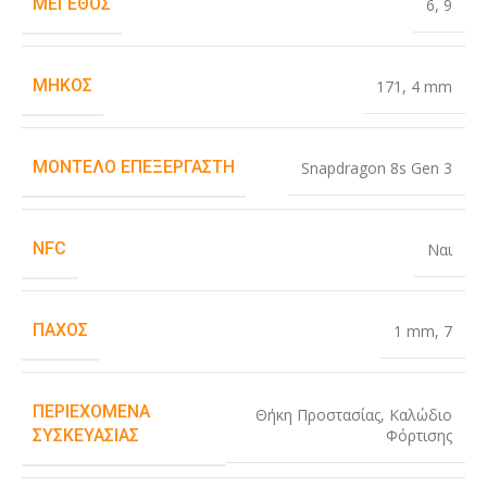
ΜΈΓΕΘΟΣ
6
,
9
ΜΉΚΟΣ
171
,
4 mm
ΜΟΝΤΈΛΟ ΕΠΕΞΕΡΓΑΣΤΉ
Snapdragon 8s Gen 3
NFC
Ναι
ΠΆΧΟΣ
1 mm
,
7
ΠΕΡΙΕΧΌΜΕΝΑ
Θήκη Προστασίας
,
Καλώδιο
Φόρτισης
ΣΥΣΚΕΥΑΣΊΑΣ