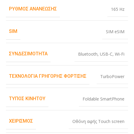
ΡΥΘΜΌΣ ΑΝΑΝΈΩΣΗΣ
165 Hz
SIM
SIM eSIM
ΣΥΝΔΕΣΙΜΌΤΗΤΑ
Bluetooth
,
USB-C
,
Wi-Fi
ΤΕΧΝΟΛΟΓΊΑ ΓΡΉΓΟΡΗΣ ΦΌΡΤΙΣΗΣ
TurboPower
ΤΎΠΟΣ ΚΙΝΗΤΟΎ
Foldable SmartPhone
ΧΕΙΡΙΣΜΌΣ
Οθόνη αφής Touch screen