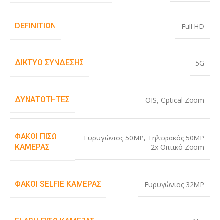
DEFINITION
Full HD
ΔΊΚΤΥΟ ΣΎΝΔΕΣΗΣ
5G
ΔΥΝΑΤΌΤΗΤΕΣ
OIS
,
Optical Zoom
ΦΑΚΟΊ ΠΊΣΩ
Ευρυγώνιος 50MP
,
Τηλεφακός 50MP
2x Οπτικό Zoom
ΚΆΜΕΡΑΣ
ΦΑΚΟΊ SELFIE ΚΆΜΕΡΑΣ
Ευρυγώνιος 32MP