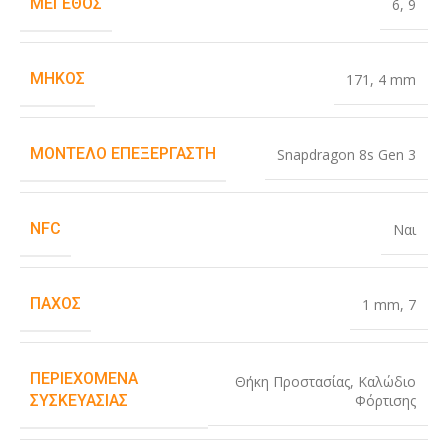
ΜΈΓΕΘΟΣ
6
,
9
ΜΉΚΟΣ
171
,
4 mm
ΜΟΝΤΈΛΟ ΕΠΕΞΕΡΓΑΣΤΉ
Snapdragon 8s Gen 3
NFC
Ναι
ΠΆΧΟΣ
1 mm
,
7
ΠΕΡΙΕΧΌΜΕΝΑ
Θήκη Προστασίας
,
Καλώδιο
Φόρτισης
ΣΥΣΚΕΥΑΣΊΑΣ