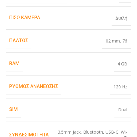
ΠΊΣΩ ΚΆΜΕΡΑ
Διπλή
ΠΛΆΤΟΣ
02 mm
,
76
RAM
4 GB
ΡΥΘΜΌΣ ΑΝΑΝΈΩΣΗΣ
120 Hz
SIM
Dual
3.5mm Jack
,
Bluetooth
,
USB-C
,
Wi-
ΣΥΝΔΕΣΙΜΌΤΗΤΑ