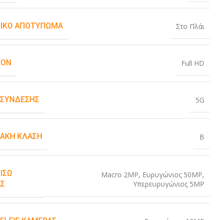
ΙΚΌ ΑΠΟΤΎΠΩΜΑ
Στο Πλάι
ION
Full HD
 ΣΎΝΔΕΣΗΣ
5G
ΙΑΚΉ ΚΛΆΣΗ
B
ΊΣΩ
Macro 2MP
,
Ευρυγώνιος 50MP
,
Υπερευρυγώνιος 5MP
Σ