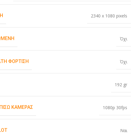
Η
2340 x 1080 pixels
ΏΜΕΝΗ
Όχι
ΤΗ ΦΌΡΤΙΣΗ
Όχι
192 gr
 ΠΊΣΩ ΚΆΜΕΡΑΣ
1080p 30fps
LOT
Ναι