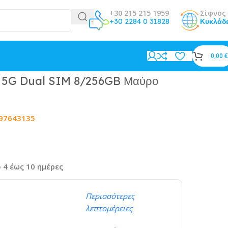
+30 215 215 1959
Σίφνος 
+30 2284 0 31828
Κυκλάδ
0,00
€
 5G Dual SIM 8/256GB Μαύρο
97643135
 4 έως 10 ημέρες
Περισσότερες
λεπτομέρειες