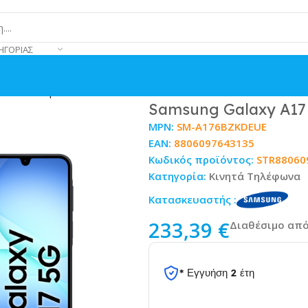
ΗΓΟΡΊΑΣ
/256GB Μαύρο
Samsung Galaxy A17
MPN:
SM-A176BZKDEUE
EAN:
8806097643135
Κωδικός προϊόντος:
STR88060
Κατηγορία:
Κινητά Τηλέφωνα
Κατασκευαστής :
233,39
€
Διαθέσιμο από
* Εγγυήση 2 έτη