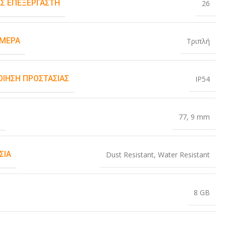
Σ ΕΠΕΞΕΡΓΑΣΤΉ
26
ΆΜΕΡΑ
Τριπλή
ΟΊΗΣΗ ΠΡΟΣΤΑΣΊΑΣ
IP54
Σ
77
,
9 mm
ΣΊΑ
Dust Resistant
,
Water Resistant
8 GB