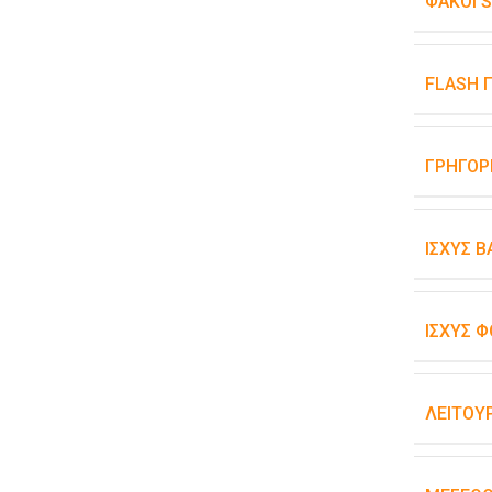
ΦΑΚΟΊ 
FLASH 
ΓΡΉΓΟΡ
ΙΣΧΎΣ 
ΙΣΧΎΣ Φ
ΛΕΙΤΟΥ