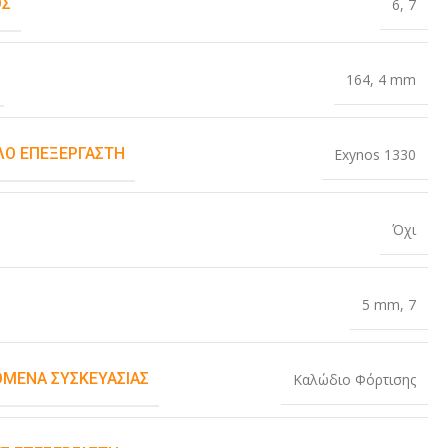
ΟΣ
6
,
7
164
,
4 mm
Ο ΕΠΕΞΕΡΓΑΣΤΉ
Exynos 1330
Όχι
5 mm
,
7
ΌΜΕΝΑ ΣΥΣΚΕΥΑΣΊΑΣ
Καλώδιο Φόρτισης