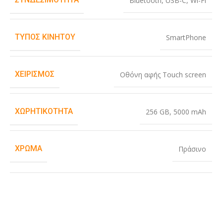
Bluetooth
,
USB-C
,
Wi-Fi
ΤΎΠΟΣ ΚΙΝΗΤΟΎ
SmartPhone
ΧΕΙΡΙΣΜΌΣ
Οθόνη αφής Touch screen
ΧΩΡΗΤΙΚΌΤΗΤΑ
256 GB
,
5000 mAh
ΧΡΏΜΑ
Πράσινο