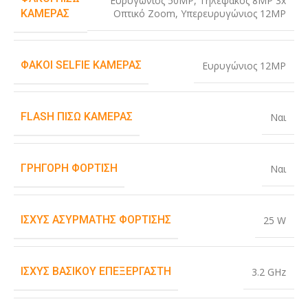
Ευρυγώνιος 50MP
,
Τηλεφακός 8MP 3x
Οπτικό Zoom
,
Υπερευρυγώνιος 12MP
ΚΆΜΕΡΑΣ
ΦΑΚΟΊ SELFIE ΚΆΜΕΡΑΣ
Ευρυγώνιος 12MP
FLASH ΠΊΣΩ ΚΆΜΕΡΑΣ
Ναι
ΓΡΉΓΟΡΗ ΦΌΡΤΙΣΗ
Ναι
ΙΣΧΎΣ ΑΣΎΡΜΑΤΗΣ ΦΌΡΤΙΣΗΣ
25 W
ΙΣΧΎΣ ΒΑΣΙΚΟΎ ΕΠΕΞΕΡΓΑΣΤΉ
3.2 GHz