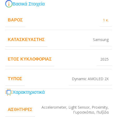
Βασικά Στοιχεία
ΒΆΡΟΣ
1 κ.
ΚΑΤΑΣΚΕΥΑΣΤΉΣ
Samsung
ΈΤΟΣ ΚΥΚΛΟΦΟΡΊΑΣ
2025
ΤΎΠΟΣ
Dynamic AMOLED 2X
Χαρακτηριστικά
Accelerometer
,
Light Sensor
,
Proximity
,
ΑΙΣΘΗΤΉΡΕΣ
Γυροσκόπιο
,
Πυξίδα