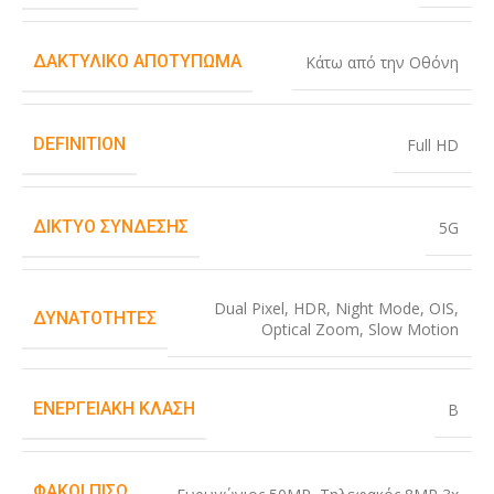
ΔΑΚΤΥΛΙΚΌ ΑΠΟΤΎΠΩΜΑ
Κάτω από την Οθόνη
DEFINITION
Full HD
ΔΊΚΤΥΟ ΣΎΝΔΕΣΗΣ
5G
Dual Pixel
,
HDR
,
Night Mode
,
OIS
,
ΔΥΝΑΤΌΤΗΤΕΣ
Optical Zoom
,
Slow Motion
ΕΝΕΡΓΕΙΑΚΉ ΚΛΆΣΗ
B
ΦΑΚΟΊ ΠΊΣΩ