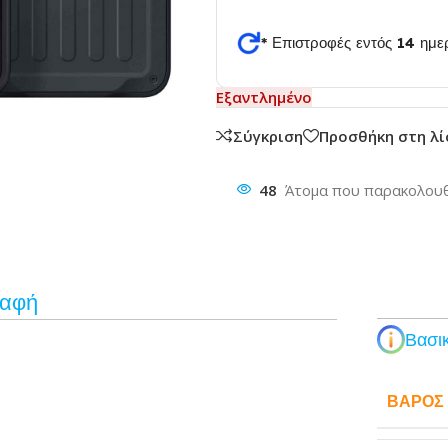
* Επιστροφές εντός 14 ημ
θυνση
Εξαντλημένο
Σύγκριση
Προσθήκη στη λ
48
Άτομα που παρακολουθ
ραφή
Βασικ
ΒΆΡΟΣ