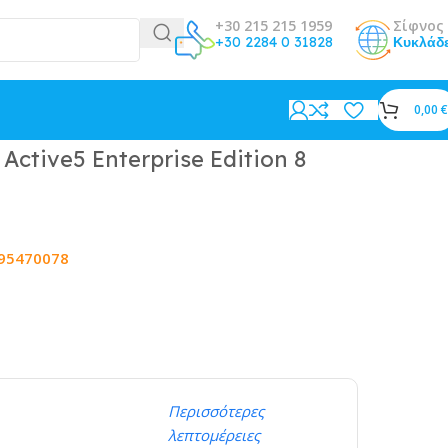
+30 215 215 1959
Σίφνος 
+30 2284 0 31828
Κυκλάδ
0,00
€
ctive5 Enterprise Edition 8
95470078
Περισσότερες
λεπτομέρειες