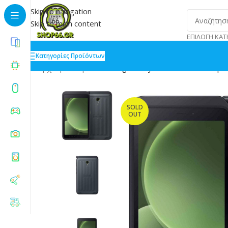
Skip to navigation
Skip to main content
ΕΠΙΛΟΓΉ ΚΑΤ
Κατηγορίες Προϊόντων
Αρχική
»
Shop
»
Samsung Galaxy Tab Active5 Enterpr
SOLD
OUT