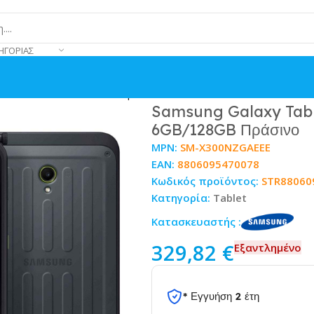
ΗΓΟΡΊΑΣ
ise Edition 8 6GB/128GB Πράσινο
Samsung Galaxy Tab A
6GB/128GB Πράσινο
MPN:
SM-X300NZGAEEE
EAN:
8806095470078
Κωδικός προϊόντος:
STR88060
Κατηγορία:
Tablet
Κατασκευαστής :
329,82
€
Εξαντλημένο
* Εγγυήση 2 έτη