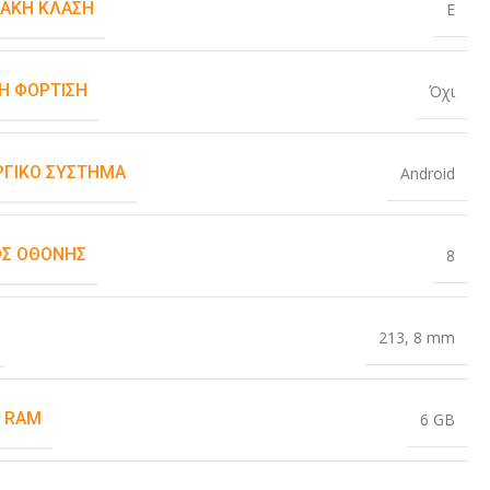
ΙΑΚΉ ΚΛΆΣΗ
E
Η ΦΌΡΤΙΣΗ
Όχι
ΡΓΙΚΌ ΣΎΣΤΗΜΑ
Android
Σ ΟΘΌΝΗΣ
8
213
,
8 mm
 RAM
6 GB