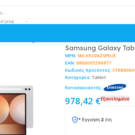
ΗΓΟΡΊΑΣ
 12GB/512GB Ασημί
Samsung Galaxy Tab 
MPN:
SM-X920NZSPEUE
EAN:
8806095596877
Κωδικός προϊόντος:
STR88060
Κατηγορία:
Tablet
Κατασκευαστής :
978,42
€
Εξαντλημένο
* Εγγυήση 2 έτη