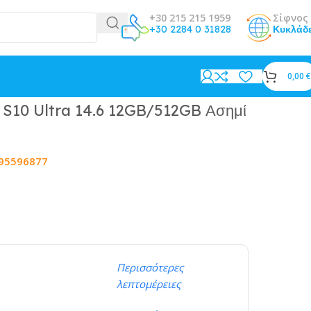
+30 215 215 1959
Σίφνος 
+30 2284 0 31828
Κυκλάδ
0,00
€
S10 Ultra 14.6 12GB/512GB Ασημί
95596877
Περισσότερες
λεπτομέρειες