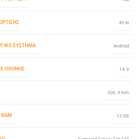
ΌΡΤΙΣΗΣ
45 W
ΡΓΙΚΌ ΣΎΣΤΗΜΑ
Android
Σ ΟΘΌΝΗΣ
14
,
6
326
,
4 mm
 RAM
12 GB
ΛΟ
Samsung Galaxy Tab S10