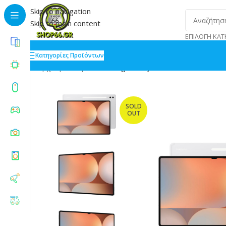
Skip to navigation
Skip to main content
ΕΠΙΛΟΓΉ ΚΑΤ
Κατηγορίες Προϊόντων
Αρχική
»
Shop
»
Samsung Galaxy Tab S10 Ultra 14.6
SOLD
OUT