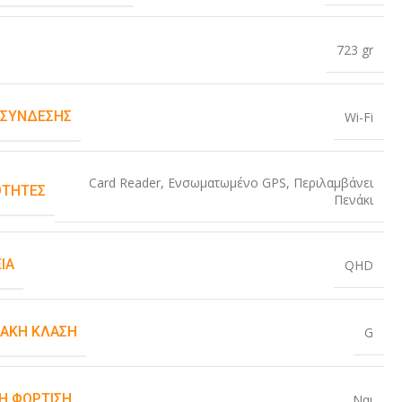
723 gr
 ΣΎΝΔΕΣΗΣ
Wi-Fi
Card Reader
,
Ενσωματωμένο GPS
,
Περιλαμβάνει
ΤΗΤΕΣ
Πενάκι
ΙΑ
QHD
ΙΑΚΉ ΚΛΆΣΗ
G
Η ΦΌΡΤΙΣΗ
Ναι