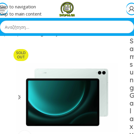
Skip to navigation
Skip to main content
ική
»
Shop
»
Samsung Galaxy Tab S9 FE 12.4 12GB/256GB Mint
S
a
SOLD
OUT
s
u
n
g
a
l
a
x