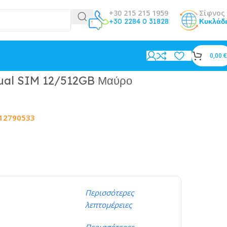
+30 215 215 1959
Σίφνος 
+30 2284 0 31828
Κυκλάδ
0,00
€
Dual SIM 12/512GB Μαύρο
12790533
Περισσότερες
λεπτομέρειες