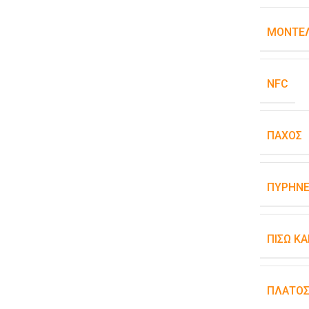
ΜΟΝΤΈΛ
NFC
ΠΆΧΟΣ
ΠΥΡΉΝΕ
ΠΊΣΩ Κ
ΠΛΆΤΟ