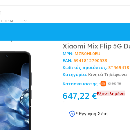
ΗΓΟΡΊΑΣ
GB Μαύρο
Xiaomi Mix Flip 5G 
MPN:
MZB0HL0EU
EAN:
6941812790533
Κωδικός προϊόντος:
STR69418
Κατηγορία:
Κινητά Τηλέφωνα
Κατασκευαστής :
647,22
€
Εξαντλημένο
* Εγγυήση 2 έτη