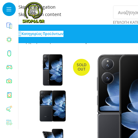
Skip to navigation
Skip to main content
ΕΠΙΛΟΓΉ ΚΑΤ
Κατηγορίες Προϊόντων
Αρχική
»
Shop
»
Xiaomi Mix Flip 5G Dual SIM 12/512
SOLD
OUT