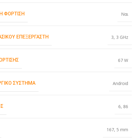
Η ΦΌΡΤΙΣΗ
Ναι
ΒΑΣΙΚΟΎ ΕΠΕΞΕΡΓΑΣΤΉ
3
,
3 GHz
ΌΡΤΙΣΗΣ
67 W
ΡΓΙΚΌ ΣΎΣΤΗΜΑ
Android
ΟΣ
6
,
86
167
,
5 mm