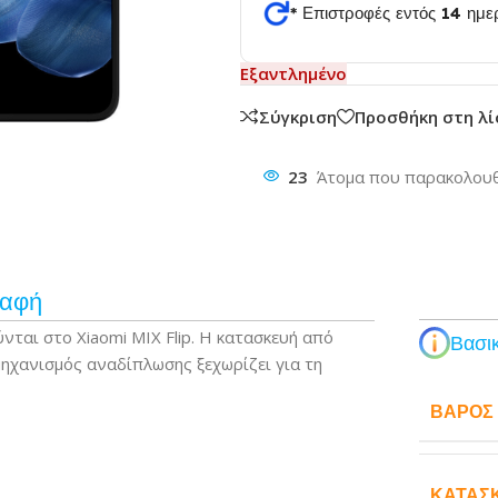
* Επιστροφές εντός 14 ημ
Εξαντλημένο
θυνση
Σύγκριση
Προσθήκη στη λ
23
Άτομα που παρακολουθ
ραφή
νται στο Xiaomi MIX Flip. Η κατασκευή από
Βασικ
μηχανισμός αναδίπλωσης ξεχωρίζει για τη
ΒΆΡΟΣ
ΚΑΤΑΣ