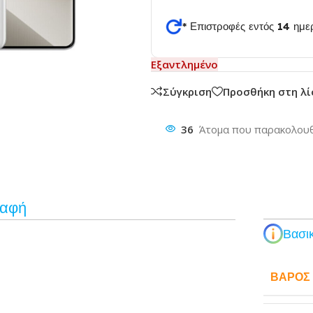
* Επιστροφές εντός 14 ημ
θυνση
Εξαντλημένο
Σύγκριση
Προσθήκη στη λ
36
Άτομα που παρακολουθ
ραφή
Βασικ
ΒΆΡΟΣ