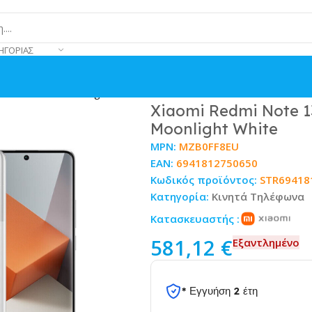
ΗΓΟΡΊΑΣ
IM 12/512GB Moonlight White
Xiaomi Redmi Note 1
Moonlight White
MPN:
MZB0FF8EU
EAN:
6941812750650
Κωδικός προϊόντος:
STR69418
Κατηγορία:
Κινητά Τηλέφωνα
Κατασκευαστής :
581,12
€
Εξαντλημένο
* Εγγυήση 2 έτη