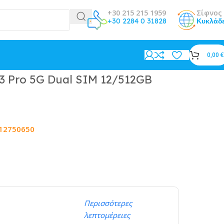
+30 215 215 1959
Σίφνος 
+30 2284 0 31828
Κυκλάδ
0,00
€
3 Pro 5G Dual SIM 12/512GB
12750650
Περισσότερες
λεπτομέρειες