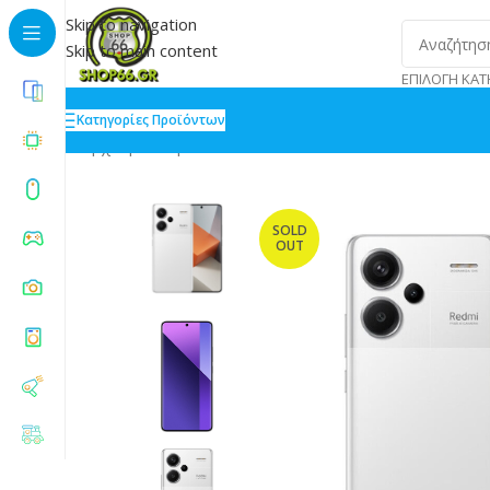
Skip to navigation
Skip to main content
ΕΠΙΛΟΓΉ ΚΑΤ
Κατηγορίες Προϊόντων
Αρχική
»
Shop
»
Xiaomi Redmi Note 13 Pro 5G Dual S
SOLD
OUT