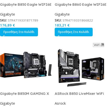
Gigabyte B850 Eagle WIFI6E
Gigabyte B860 Eagle WIFI6E
ICE Motherboard ATX με
Motherboard ATX με Intel
Gigabyte
Gigabyte
AMD AM5 Socket
1851 Socket
SKU:
STR4719331871789
SKU:
STR4719331866822
176,89
€
183,21
€
Προσθήκη Στο Καλάθι
Προσθήκη Στο Καλάθι
Gigabyte B850M GAMING X
ASRock B850 LiveMixer WiFi
WIFI6E Motherboard Micro
Motherboard ATX με AMD
Gigabyte
Asrock
ATX με AMD AM5 Socket
AM5 Socket 90-MXBQU0-