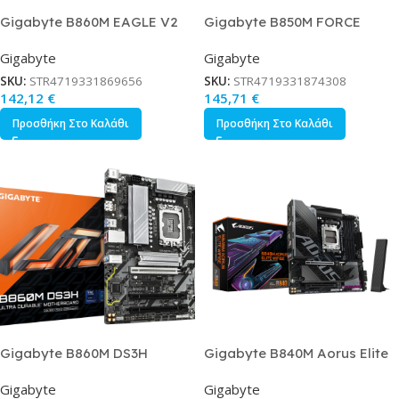
Gigabyte B860M EAGLE V2
Gigabyte B850M FORCE
Motherboard Micro ATX με
WIFI6E Motherboard Micro
Gigabyte
Gigabyte
Intel 1851 Socket
ATX με AMD AM5 Socket
SKU:
STR4719331869656
SKU:
STR4719331874308
142,12
€
145,71
€
Προσθήκη Στο Καλάθι
Προσθήκη Στο Καλάθι
Gigabyte B860M DS3H
Gigabyte B840M Aorus Elite
Motherboard Micro ATX με
WIFI6E Motherboard Micro
Gigabyte
Gigabyte
Intel 1851 Socket
ATX με AMD AM5 Socket