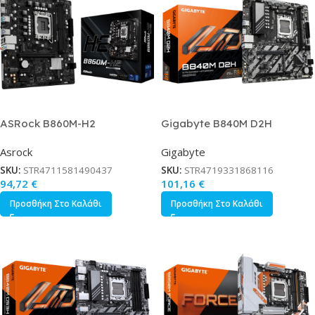
ASRock B860M-H2
Gigabyte B840M D2H
Motherboard Micro ATX με
Motherboard Micro ATX με
Asrock
Gigabyte
Intel 1851 Socket 90-MXBS0-
AMD AM5 Socket
A0UAYZ
SKU:
STR4711581490437
SKU:
STR4719331868116
94,72
€
101,16
€
Προσθήκη Στο Καλάθι
Προσθήκη Στο Καλάθι