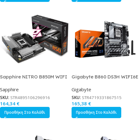
Sapphire NITRO B850M WIFI
Gigabyte B860 DS3H WIFI6E
Motherboard Micro ATX με
Motherboard ATX με Intel
Sapphire
Gigabyte
AMD AM5 Socket 52123-01-
1851 Socket
40G
SKU:
STR4895106296916
SKU:
STR4719331867515
164,34
€
165,38
€
Προσθήκη Στο Καλάθι
Προσθήκη Στο Καλάθι