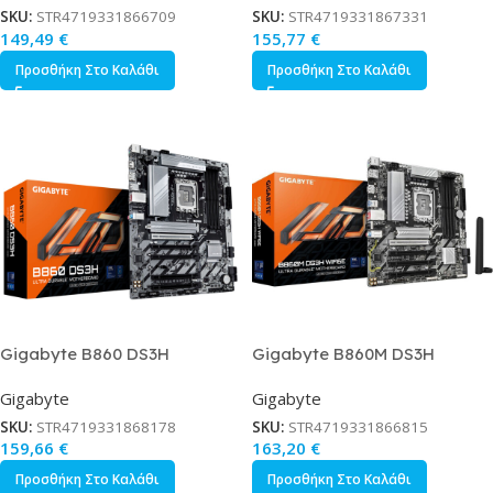
SKU:
STR4719331866709
SKU:
STR4719331867331
149,49
€
155,77
€
Προσθήκη Στο Καλάθι
Προσθήκη Στο Καλάθι
Gigabyte B860 DS3H
Gigabyte B860M DS3H
Motherboard ATX με Intel
WIFI6E Motherboard Micro
Gigabyte
Gigabyte
1851 Socket
ATX με Intel 1851 Socket
SKU:
STR4719331868178
SKU:
STR4719331866815
159,66
€
163,20
€
Προσθήκη Στο Καλάθι
Προσθήκη Στο Καλάθι