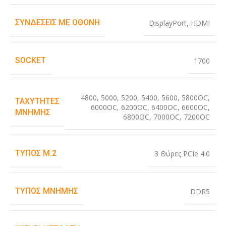
ΣΥΝΔΈΣΕΙΣ ΜΕ ΟΘΌΝΗ
DisplayPort
,
HDMI
SOCKET
1700
4800
,
5000
,
5200
,
5400
,
5600
,
5800OC
,
ΤΑΧΎΤΗΤΕΣ
6000OC
,
6200OC
,
6400OC
,
6600OC
,
ΜΝΉΜΗΣ
6800OC
,
7000OC
,
7200OC
ΤΎΠΟΣ M.2
3 Θύρες PCIe 4.0
ΤΎΠΟΣ ΜΝΉΜΗΣ
DDR5